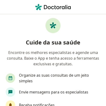
Men
Psiquiatra • Ipatinga, Minas Gerais MG
Filtros
Convênio
Mapa
Psiquiatras em Ipatinga
Cuide da sua saúde
Encontre os melhores especialistas e agende uma
Qual é o seu convênio?
consulta. Baixe o App e tenha acesso a ferramentas
Cemig Saúde
IPSM - Policia Militar
Outro 
exclusivas e gratuitas.
Organize as suas consultas de um jeito
simples
Envie mensagens para os especialistas
Receba notificações