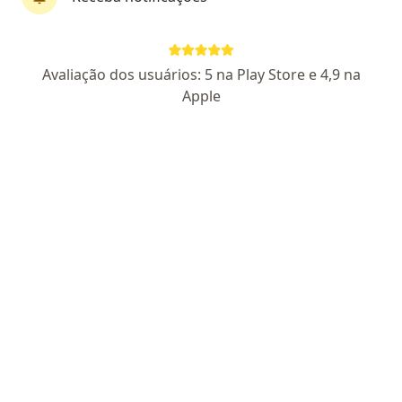
First Class
Dra. Mylla Cizoski .
Avaliação dos usuários: 5 na Play Store e 4,9 na
·
Mais
Psiquiatra
Apple
142 opiniões
CRM MG 94212
- RQE Não encontrado para Psiquiatria
Endereço
Teleconsulta
Avenida Castelo Branco 762, Ipatinga
•
Mapa
NEPSI Clínica de Psicologia, Psiquiatria e Neurologia
Primeira consulta Psiquiatria
Consultar valores
Esse especialista não oferece agendamento online para esse endereço.
Solicite um atendimento