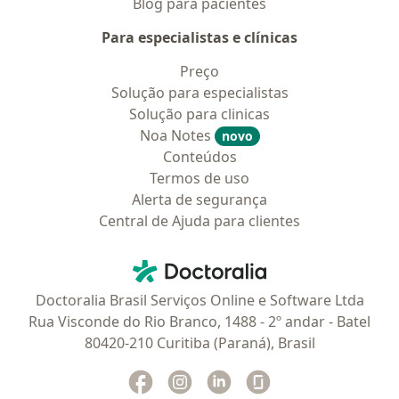
Blog para pacientes
Para especialistas e clínicas
Preço
Solução para especialistas
Solução para clinicas
Noa Notes
novo
Conteúdos
Termos de uso
Alerta de segurança
Central de Ajuda para clientes
Contato
Doctoralia - Homepage
Doctoralia Brasil Serviços Online e Software Ltda
Rua Visconde do Rio Branco, 1488 - 2º andar - Batel
80420-210 Curitiba (Paraná), Brasil
Facebook
abre num novo separador
Instagram
abre num novo separador
Linkedin
abre num novo separad
Glassdoor
abre num novo se