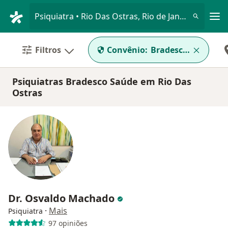
Men
Psiquiatra • Rio Das Ostras, Rio de Janeiro RJ
Filtros
Convênio:
Bradesco Saúde
Psiquiatras Bradesco Saúde em Rio Das
Ostras
Dr. Osvaldo Machado
·
Mais
Psiquiatra
97 opiniões