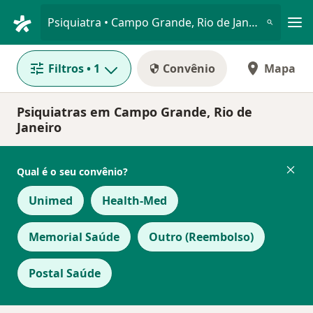
Men
Psiquiatra • Campo Grande, Rio de Janeiro, Rio de Janeiro RJ
Filtros
• 1
Convênio
Mapa
Psiquiatras em Campo Grande, Rio de
Janeiro
Qual é o seu convênio?
Unimed
Health-Med
Memorial Saúde
Outro (Reembolso)
Postal Saúde