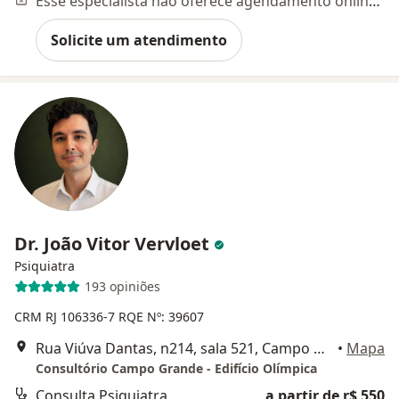
Esse especialista não oferece agendamento online para esse endereço.
Solicite um atendimento
Dr. João Vitor Vervloet
Psiquiatra
193 opiniões
CRM RJ 106336-7 RQE Nº: 39607
Rua Viúva Dantas, n214, sala 521, Campo Grande, Rio de Janeiro
•
Mapa
Consultório Campo Grande - Edifício Olímpica
Consulta Psiquiatra
a partir de r$ 550