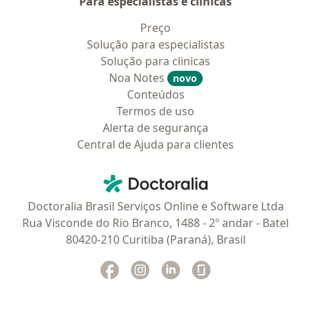
Para especialistas e clínicas
Preço
Solução para especialistas
Solução para clinicas
Noa Notes
novo
Conteúdos
Termos de uso
Alerta de segurança
Central de Ajuda para clientes
Contato
Doctoralia - Homepage
Doctoralia Brasil Serviços Online e Software Ltda
Rua Visconde do Rio Branco, 1488 - 2º andar - Batel
80420-210 Curitiba (Paraná), Brasil
Facebook
abre num novo separador
Instagram
abre num novo separador
Linkedin
abre num novo separad
Glassdoor
abre num novo se