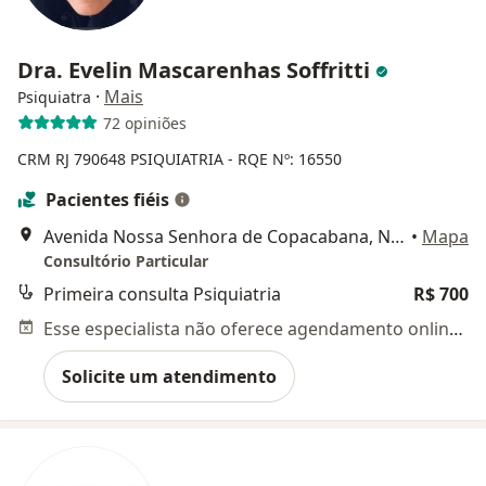
Dra. Evelin Mascarenhas Soffritti
·
Mais
Psiquiatra
72 opiniões
CRM RJ 790648
PSIQUIATRIA - RQE Nº: 16550
Pacientes fiéis
Avenida Nossa Senhora de Copacabana, N 1066 (Ed Dakota), sala 1106, Rio de Janeiro
•
Mapa
Consultório Particular
Primeira consulta Psiquiatria
R$ 700
Esse especialista não oferece agendamento online para esse endereço.
Solicite um atendimento