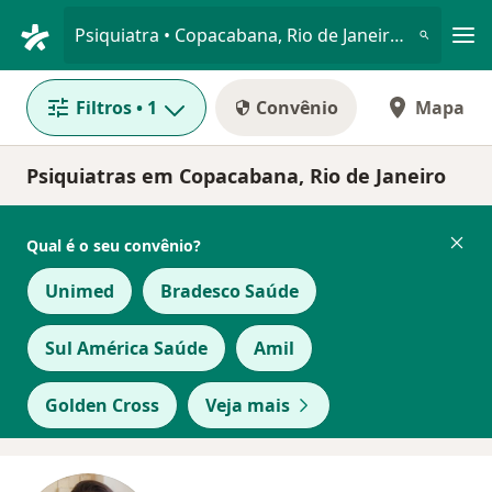
Men
Psiquiatra • Copacabana, Rio de Janeiro, Rio de Janeiro RJ
Filtros
• 1
Convênio
Mapa
Psiquiatras em Copacabana, Rio de Janeiro
Qual é o seu convênio?
Unimed
Bradesco Saúde
Sul América Saúde
Amil
Golden Cross
Veja mais