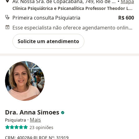
Av. Nossa Sra. de Copacabana, 749, Rio de Janeiro
•
Mapa
Clínica Psiquiátrica e Psicanalítica Professor Theodor Lowenkron
Primeira consulta Psiquiatria
R$ 600
Esse especialista não oferece agendamento online para esse endereço.
Solicite um atendimento
Dra. Anna Simoes
·
Mais
Psiquiatra
23 opiniões
CRM: 400284-RJ
RQE Nº: 31919