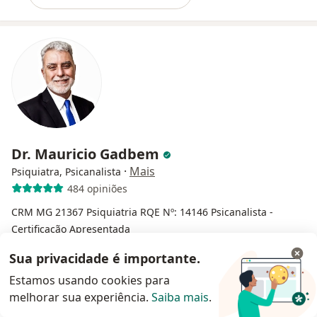
Dr. Mauricio Gadbem
·
Mais
Psiquiatra, Psicanalista
484 opiniões
CRM MG 21367
Psiquiatria RQE Nº: 14146
Psicanalista -
Certificação Apresentada
Pacientes fiéis
Sua privacidade é importante.
Copacabana, Rio de Janeiro
•
Mapa
Estamos usando cookies para
Telemedicina (Consultas 100% On-line) - Rio de Janeiro
melhorar sua experiência.
Saiba mais
.