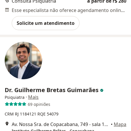
Consulta Psiquiatria
a partir de r$ 280
Esse especialista não oferece agendamento online para esse endereço.
Solicite um atendimento
Dr. Guilherme Bretas Guimarães
·
Mais
Psiquiatra
69 opiniões
CRM RJ 1184121
RQE 54079
Av. Nossa Sra. de Copacabana, 749 - sala 1202, Rio de Janeiro
•
Mapa
Instituto Guilherme Brêtas - Copacabana