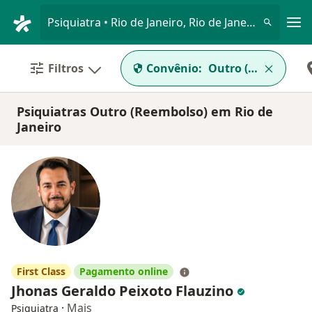
Men
Psiquiatra • Rio de Janeiro, Rio de Janeiro RJ
Filtros
Convênio:
Outro (Reembolso
Psiquiatras Outro (Reembolso) em Rio de
Janeiro
First Class
Pagamento online
Jhonas Geraldo Peixoto Flauzino
·
Mais
Psiquiatra