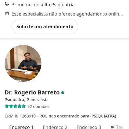
Primeira consulta Psiquiatria
Esse especialista não oferece agendamento online para esse endereço.
Solicite um atendimento
Dr. Rogerio Barreto
Psiquiatra, Generalista
92 opiniões
CRM RJ 1268619
- RQE nao encontrado para (PSIQUIATRA)
Endereço 1
Endereço 2
Endereço 3
Telec