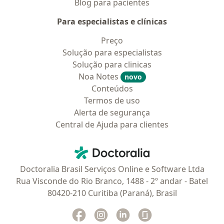
Blog para pacientes
Para especialistas e clínicas
Preço
Solução para especialistas
Solução para clinicas
Noa Notes
novo
Conteúdos
Termos de uso
Alerta de segurança
Central de Ajuda para clientes
Contato
Doctoralia - Homepage
Doctoralia Brasil Serviços Online e Software Ltda
Rua Visconde do Rio Branco, 1488 - 2º andar - Batel
80420-210 Curitiba (Paraná), Brasil
Facebook
abre num novo separador
Instagram
abre num novo separador
Linkedin
abre num novo separad
Glassdoor
abre num novo se