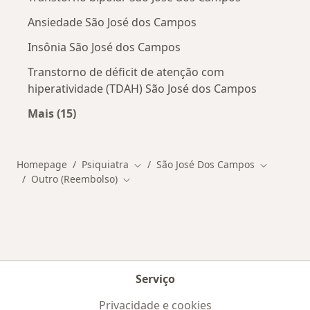
Ansiedade São José dos Campos
Insônia São José dos Campos
Transtorno de déficit de atenção com
hiperatividade (TDAH) São José dos Campos
Mais (15)
Mais na categoria: Doenças mais tratadas
Homepage
Psiquiatra
São José Dos Campos
Mudar de cidade
Mudar de 
Outro (Reembolso)
Mudar de cidade
Serviço
Privacidade e cookies