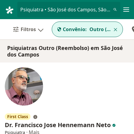
Men
Psiquiatra • São José dos Campos, São Paulo SP
Filtros
Convênio:
Outro (Reembolso
Psiquiatras Outro (Reembolso) em São José
dos Campos
First Class
Dr. Francisco Jose Hennemann Neto
·
Mais
Psiquiatra