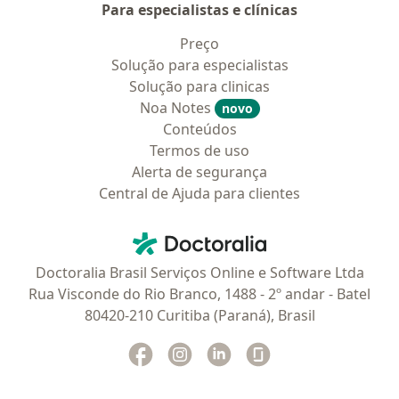
Para especialistas e clínicas
Preço
Solução para especialistas
Solução para clinicas
Noa Notes
novo
Conteúdos
Termos de uso
Alerta de segurança
Central de Ajuda para clientes
Contato
Doctoralia - Homepage
Doctoralia Brasil Serviços Online e Software Ltda
Rua Visconde do Rio Branco, 1488 - 2º andar - Batel
80420-210 Curitiba (Paraná), Brasil
Facebook
abre num novo separador
Instagram
abre num novo separador
Linkedin
abre num novo separad
Glassdoor
abre num novo se