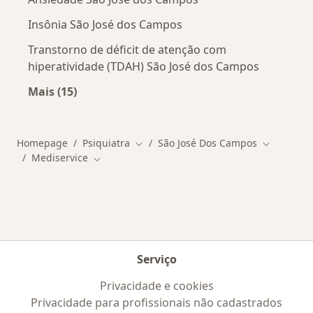
Insônia São José dos Campos
Transtorno de déficit de atenção com
hiperatividade (TDAH) São José dos Campos
Mais (15)
Mais na categoria: Doenças mais tratadas
Homepage
Psiquiatra
São José Dos Campos
Mudar de cidade
Mudar de 
Mediservice
Mudar de cidade
Serviço
Privacidade e cookies
Privacidade para profissionais não cadastrados