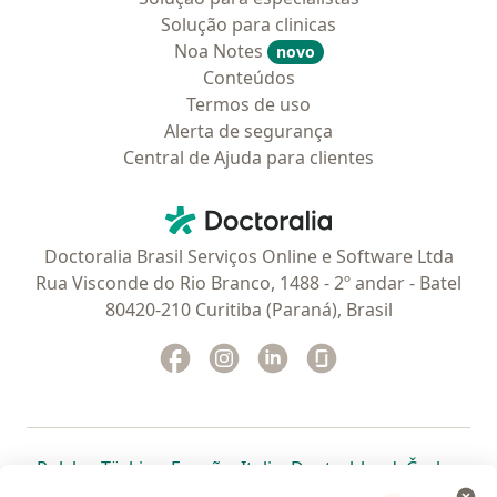
Solução para clinicas
Noa Notes
novo
Conteúdos
Termos de uso
Alerta de segurança
Central de Ajuda para clientes
Contato
Doctoralia - Homepage
Doctoralia Brasil Serviços Online e Software Ltda
Rua Visconde do Rio Branco, 1488 - 2º andar - Batel
80420-210 Curitiba (Paraná), Brasil
Facebook
abre num novo separador
Instagram
abre num novo separador
Linkedin
abre num novo separad
Glassdoor
abre num novo se
abre num novo separador
abre num novo separador
abre num novo separador
abre num novo separado
abre num n
abre
Polska
,
Türkiye
,
España
,
Italia
,
Deutschland
,
Česko
,
abre num novo separador
abre num novo separador
abre num novo separador
abre num novo separa
abre num no
abre n
Portugal
,
México
,
Chile
,
Brasil
,
Argentina
,
Perú
,