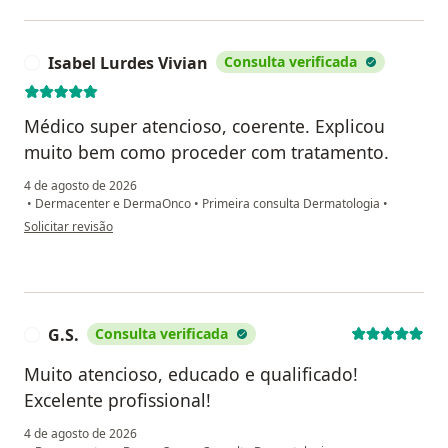
Isabel Lurdes Vivian
Consulta verificada
I
Médico super atencioso, coerente. Explicou
muito bem como proceder com tratamento.
4 de agosto de 2026
•
Dermacenter e DermaOnco
•
Primeira consulta Dermatologia
•
na opinião do utilizador Isabel Lurdes Vivian
Solicitar revisão
G.S.
Consulta verificada
G
Muito atencioso, educado e qualificado!
Excelente profissional!
4 de agosto de 2026