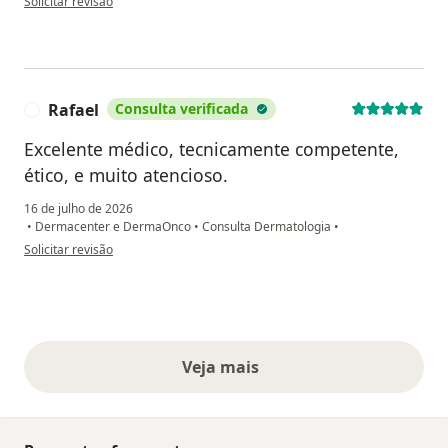
Solicitar revisão
Rafael
Consulta verificada
R
Excelente médico, tecnicamente competente,
ético, e muito atencioso.
16 de julho de 2026
•
Dermacenter e DermaOnco
•
Consulta Dermatologia
•
na opinião do utilizador Rafael
Solicitar revisão
Veja mais
opiniões acima