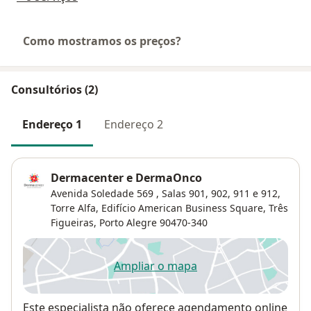
Como mostramos os preços?
Consultórios (2)
Endereço 1
Endereço 2
Dermacenter e DermaOnco
Avenida Soledade 569 , Salas 901, 902, 911 e 912,
Torre Alfa, Edifício American Business Square,
Três
Figueiras
,
Porto Alegre
90470-340
Ampliar o mapa
abre num novo separador
Disponibilidade
Este especialista não oferece agendamento online