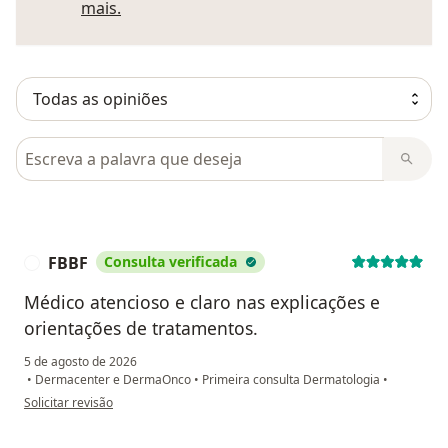
Saber mais sobre pareceres
mais.
Pesquisar em opiniões
FBBF
Consulta verificada
F
Médico atencioso e claro nas explicações e
orientações de tratamentos.
5 de agosto de 2026
•
Dermacenter e DermaOnco
•
Primeira consulta Dermatologia
•
na opinião do utilizador FBBF
Solicitar revisão