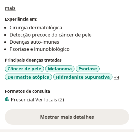
Sobre mim
mais
Experiência em:
Cirurgia dermatológica
Detecção precoce do câncer de pele
Doenças auto-imunes
Psoríase e imunobiológico
Principais doenças tratadas
Câncer de pele
Melanoma
Psoríase
a11y_s
Dermatite atópica
Hidradenite Supurativa
+9
Formatos de consulta
Presencial
Ver locais (2)
Mostrar mais detalhes
sobre a experiência