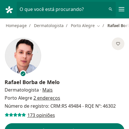
Men
O que você está procurando?
Homepage
Dermatologista
Porto Alegre
Rafael Bor
Mudar de cidad
Rafael Borba de Melo
sobre as especializações
Dermatologista
·
Mais
Porto Alegre
2 endereços
Número de registro: CRM:RS 49484 - RQE Nº: 46302
173 opiniões