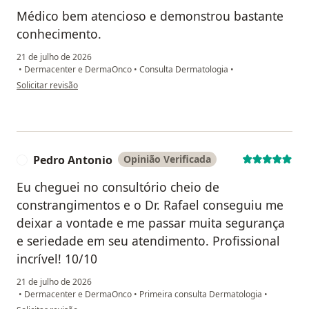
Médico bem atencioso e demonstrou bastante
conhecimento.
21 de julho de 2026
•
Dermacenter e DermaOnco
•
Consulta Dermatologia
•
na opinião do utilizador Paulo
Solicitar revisão
Pedro Antonio
Opinião Verificada
P
Eu cheguei no consultório cheio de
constrangimentos e o Dr. Rafael conseguiu me
deixar a vontade e me passar muita segurança
e seriedade em seu atendimento. Profissional
incrível! 10/10
21 de julho de 2026
•
Dermacenter e DermaOnco
•
Primeira consulta Dermatologia
•
na opinião do utilizador Pedro Antonio