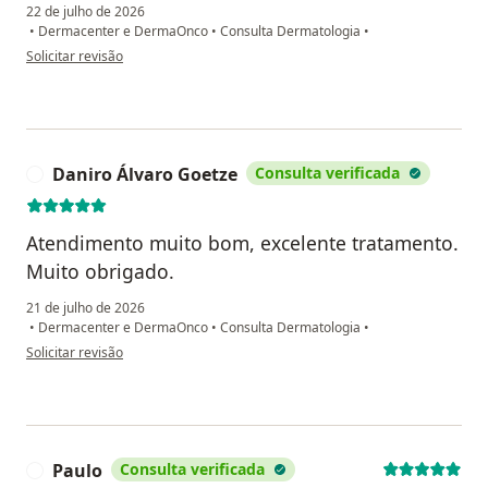
22 de julho de 2026
•
Dermacenter e DermaOnco
•
Consulta Dermatologia
•
na opinião do utilizador Lucimar Gamalho de Souza
Solicitar revisão
Daniro Álvaro Goetze
Consulta verificada
D
Atendimento muito bom, excelente tratamento.
Muito obrigado.
21 de julho de 2026
•
Dermacenter e DermaOnco
•
Consulta Dermatologia
•
na opinião do utilizador Daniro Álvaro Goetze
Solicitar revisão
Paulo
Consulta verificada
P