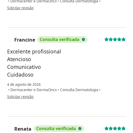
•
Dermacenter e DermaOnco
•
Consulta Dermatologia
•
na opinião do utilizador G.S.
Solicitar revisão
Francine
Consulta verificada
F
Excelente profissional
Atencioso
Comunicativo
Cuidadoso
4 de agosto de 2026
•
Dermacenter e DermaOnco
•
Consulta Dermatologia
•
na opinião do utilizador Francine
Solicitar revisão
Renata
Consulta verificada
R