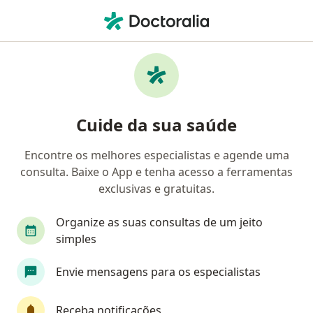
Men
Dermatologista • Porto Alegre, Rio Grande do Sul RS
Filtros
Convênio:
Bradesco Saúde
Dermatologistas Bradesco Saúde em Porto
Cuide da sua saúde
Alegre
Encontre os melhores especialistas e agende uma
consulta. Baixe o App e tenha acesso a ferramentas
exclusivas e gratuitas.
Organize as suas consultas de um jeito
simples
Envie mensagens para os especialistas
First Class
Dra. Juliana Fonte
·
Mais
Dermatologista
Receba notificações