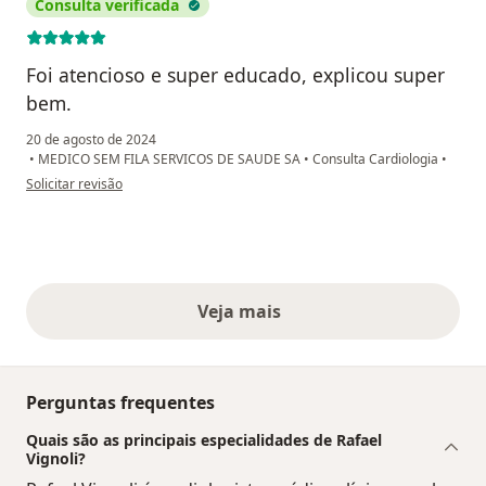
Consulta verificada
Foi atencioso e super educado, explicou super
bem.
20 de agosto de 2024
•
MEDICO SEM FILA SERVICOS DE SAUDE SA
•
Consulta Cardiologia
•
na opinião do utilizador Antônio Ferreira Barbosa
Solicitar revisão
Veja mais
opiniões acima
Perguntas frequentes
Quais são as principais especialidades de Rafael
Vignoli?