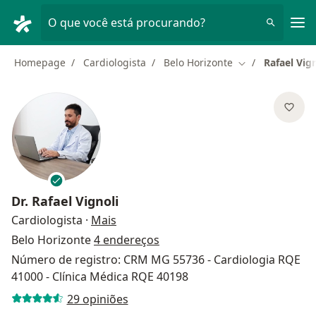
Men
O que você está procurando?
Homepage
Cardiologista
Belo Horizonte
Rafael Vign
Mudar de cidad
Dr.
Rafael Vignoli
sobre as especializações
Cardiologista
·
Mais
Belo Horizonte
4 endereços
Número de registro: CRM MG 55736 - Cardiologia RQE
41000 - Clínica Médica RQE 40198
29 opiniões