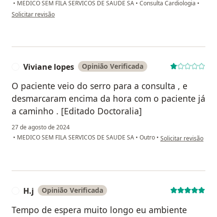
•
MEDICO SEM FILA SERVICOS DE SAUDE SA
•
Consulta Cardiologia
•
na opinião do utilizador Rafael Alves
Solicitar revisão
Viviane lopes
Opinião Verificada
V
O paciente veio do serro para a consulta , e
desmarcaram encima da hora com o paciente já
a caminho . [Editado Doctoralia]
27 de agosto de 2024
na opinião do utiliza
•
MEDICO SEM FILA SERVICOS DE SAUDE SA
•
Outro
•
Solicitar revisão
H.j
Opinião Verificada
H
Tempo de espera muito longo eu ambiente