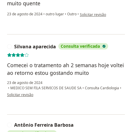
muito quente
na opinião do utilizador H.j
23 de agosto de 2024
•
outro lugar
•
Outro
•
Solicitar revisão
Silvana aparecida
Consulta verificada
S
Comecei o tratamento ah 2 semanas hoje voltei
ao retorno estou gostando muito
23 de agosto de 2024
•
MEDICO SEM FILA SERVICOS DE SAUDE SA
•
Consulta Cardiologia
•
na opinião do utilizador Silvana aparecida
Solicitar revisão
Antônio Ferreira Barbosa
A