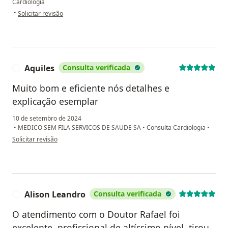
Cardiologia
na opinião do utilizador Adeir chaves
•
Solicitar revisão
Aquiles
Consulta verificada
A
Muito bom e eficiente nós detalhes e
explicação esemplar
10 de setembro de 2024
•
MEDICO SEM FILA SERVICOS DE SAUDE SA
•
Consulta Cardiologia
•
na opinião do utilizador Aquiles
Solicitar revisão
Alison Leandro
Consulta verificada
A
O atendimento com o Doutor Rafael foi
excelente, profissional de altíssimo nível, tirou