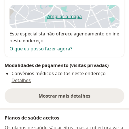
Ampliar o mapa
abre num novo separador
Disponibilidade
Este especialista não oferece agendamento online
neste endereço
O que eu posso fazer agora?
Modalidades de pagamento (visitas privadas)
Convênios médicos aceitos neste endereço
Detalhes
Mostrar mais detalhes
sobre o endereço
Planos de saúde aceitos
Os planos de saúde são aceitos, mas a cobertura varia