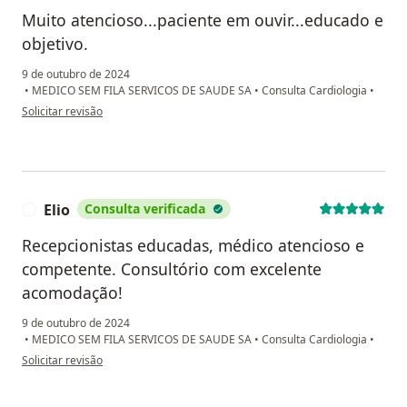
Muito atencioso...paciente em ouvir...educado e
objetivo.
9 de outubro de 2024
•
MEDICO SEM FILA SERVICOS DE SAUDE SA
•
Consulta Cardiologia
•
na opinião do utilizador Gso
Solicitar revisão
Elio
Consulta verificada
E
Recepcionistas educadas, médico atencioso e
competente. Consultório com excelente
acomodação!
9 de outubro de 2024
•
MEDICO SEM FILA SERVICOS DE SAUDE SA
•
Consulta Cardiologia
•
na opinião do utilizador Elio
Solicitar revisão