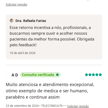
na opinião do utilizador Gustavo Almeida
Solicitar revisão
Dra. Rafaela Farias
Esse retorno incentiva a nós, profissionais, a
buscarmos sempre ouvir e acolher nossos
pacientes da melhor forma possível. Obrigada
pelo feedback!
18 de abril de 2026
A D
Consulta verificada
A
Muito atenciosa e atendimento excepcional,
otimo exemplo de medica e ser humano,
parabéns e continue assim
na opinião do utilizador A D
23 de setembro de 2024
•
TELECONSULTA
•
•
Solicitar revisão