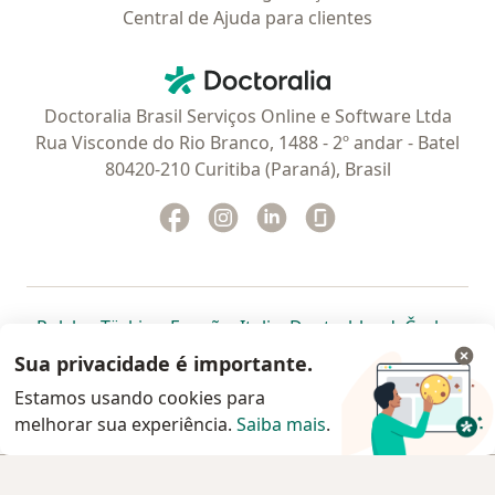
Central de Ajuda para clientes
Contato
Doctoralia - Homepage
Doctoralia Brasil Serviços Online e Software Ltda
Rua Visconde do Rio Branco, 1488 - 2º andar - Batel
80420-210 Curitiba (Paraná), Brasil
Facebook
abre num novo separador
Instagram
abre num novo separador
Linkedin
abre num novo separad
Glassdoor
abre num novo se
abre num novo separador
abre num novo separador
abre num novo separador
abre num novo separado
abre num n
abre
Polska
,
Türkiye
,
España
,
Italia
,
Deutschland
,
Česko
,
abre num novo separador
abre num novo separador
abre num novo separador
abre num novo separa
abre num no
abre n
Portugal
,
México
,
Chile
,
Brasil
,
Argentina
,
Perú
,
Sua privacidade é importante.
abre num novo separad
Colombia
Estamos usando cookies para
melhorar sua experiência.
www.doctoralia.com.br © 2026 - Agende agora sua
Saiba mais
.
consulta
Agendar consulta