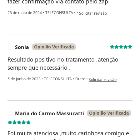
fazer confirmação via contato pelo zap.
na opinião do utilizador Kryzia
23 de maio de 2024
•
TELECONSULTA
•
•
Solicitar revisão
Sonia
Opinião Verificada
S
Resultado positivo no tratamento ,atenção
sempre que necessário .
na opinião do utilizador Sonia
5 de junho de 2023
•
TELECONSULTA
•
Outro
•
Solicitar revisão
Maria do Carmo Massucatti
Opinião Verificada
M
Foi muita atenciosa ,muito carinhosa comigo e