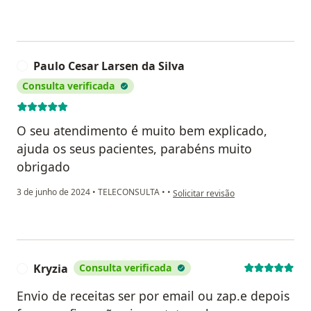
Paulo Cesar Larsen da Silva
P
Consulta verificada
O seu atendimento é muito bem explicado,
ajuda os seus pacientes, parabéns muito
obrigado
na opinião do utilizador Paulo Cesar
3 de junho de 2024
•
TELECONSULTA
•
•
Solicitar revisão
Kryzia
Consulta verificada
K
Envio de receitas ser por email ou zap.e depois