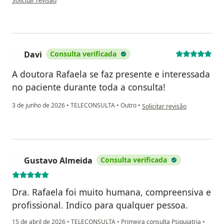
Solicitar revisão
Davi
Consulta verificada
D
A doutora Rafaela se faz presente e interessada
no paciente durante toda a consulta!
na opinião do utilizador Davi
3 de junho de 2026
•
TELECONSULTA
•
Outro
•
Solicitar revisão
Gustavo Almeida
Consulta verificada
G
Dra. Rafaela foi muito humana, compreensiva e
profissional. Indico para qualquer pessoa.
15 de abril de 2026
•
TELECONSULTA
•
Primeira consulta Psiquiatria
•