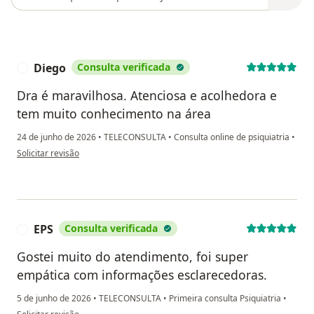
Diego
Consulta verificada
D
Dra é maravilhosa. Atenciosa e acolhedora e
tem muito conhecimento na área
24 de junho de 2026
•
TELECONSULTA
•
Consulta online de psiquiatria
•
na opinião do utilizador Diego
Solicitar revisão
EPS
Consulta verificada
E
Gostei muito do atendimento, foi super
empática com informações esclarecedoras.
5 de junho de 2026
•
TELECONSULTA
•
Primeira consulta Psiquiatria
•
na opinião do utilizador EPS