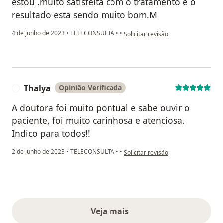
estou .muito satisfeita com o tratamento e o
resultado esta sendo muito bom.M
na opinião do utilizador Maria do 
4 de junho de 2023
•
TELECONSULTA
•
•
Solicitar revisão
Thalya
Opinião Verificada
T
A doutora foi muito pontual e sabe ouvir o
paciente, foi muito carinhosa e atenciosa.
Indico para todos!!
na opinião do utilizador Thalya
2 de junho de 2023
•
TELECONSULTA
•
•
Solicitar revisão
Veja mais
opiniões acima