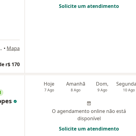
Solicite um atendimento
 Silva , 93 , sala 03., Guarulhos
•
Mapa
de r$ 170
Hoje
Amanhã
Dom,
7 Ago
8 Ago
9 Ago
10 Ago
l
opes
O agendamento online não está
disponível
Solicite um atendimento