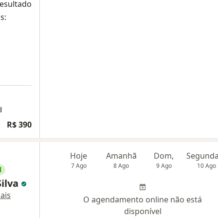
resultado
s:
l
R$ 390
Hoje
Amanhã
Dom,
7 Ago
8 Ago
9 Ago
10 Ago
l
Silva
ais
O agendamento online não está
disponível