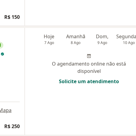
R$ 150
Hoje
Amanhã
Dom,
7 Ago
8 Ago
9 Ago
10 Ago
l
o
O agendamento online não está
disponível
Solicite um atendimento
Mapa
R$ 250