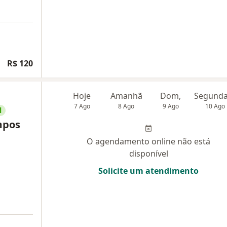
R$ 120
Hoje
Amanhã
Dom,
7 Ago
8 Ago
9 Ago
10 Ago
l
mpos
O agendamento online não está
disponível
Solicite um atendimento