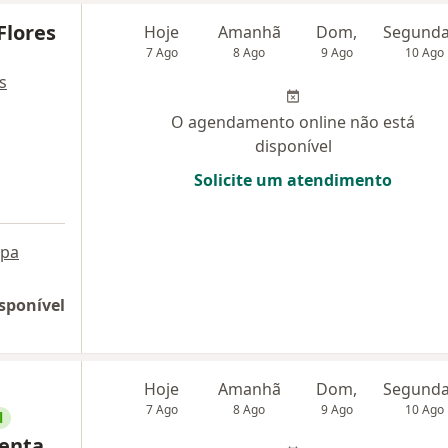
Flores
Hoje
Amanhã
Dom,
7 Ago
8 Ago
9 Ago
10 Ago
s
O agendamento online não está
disponível
Solicite um atendimento
pa
sponível
Hoje
Amanhã
Dom,
7 Ago
8 Ago
9 Ago
10 Ago
l
enta