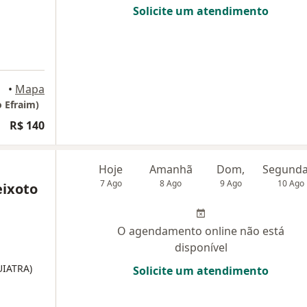
Solicite um atendimento
lhos
•
Mapa
 Efraim)
R$ 140
Hoje
Amanhã
Dom,
7 Ago
8 Ago
9 Ago
10 Ago
eixoto
O agendamento online não está
disponível
UIATRA)
Solicite um atendimento