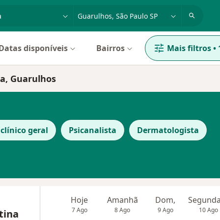
dade, doença ou nome
cidade ou região
Datas disponíveis
Bairros
Mais filtros
•
ia, Guarulhos
clínico geral
Psicanalista
Dermatologista
Hoje
Amanhã
Dom,
7 Ago
8 Ago
9 Ago
10 Ago
tina