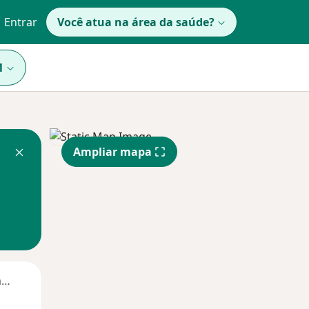
Entrar
Você atua na área da saúde?
1
Ampliar mapa
Segunda-feira
Ter,
Qua
Qui,
11 Ago
12 Ago
13 Ago