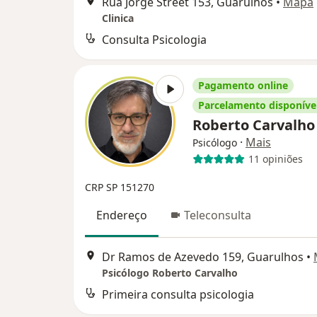
Rua Jorge Street 153, Guarulhos
•
Mapa
Clinica
Consulta Psicologia
Pagamento online
Parcelamento disponíve
Roberto Carvalh
·
Mais
Psicólogo
11 opiniões
CRP SP 151270
Endereço
Teleconsulta
Dr Ramos de Azevedo 159, Guarulhos
•
Psicólogo Roberto Carvalho
Primeira consulta psicologia