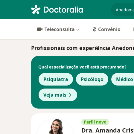
especiali
Teleconsulta
Convênio
Profissionais com experiência Anedon
Qual especialização você está procurando?
Psiquiatra
Psicólogo
Médico 
Veja mais
Perfil novo
Dra. Amanda Cris