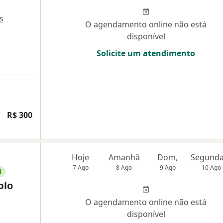
s
O agendamento online não está
disponível
Solicite um atendimento
R$ 300
Hoje
Amanhã
Dom,
7 Ago
8 Ago
9 Ago
10 Ago
l
blo
O agendamento online não está
disponível