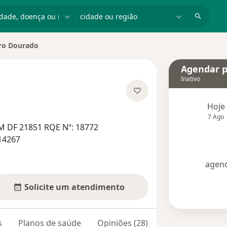
dade, doença ou nome
cidade ou região
ro Dourado
cidade
Agendar p
Inativo
bre as especializações
Hoje
7 Ago
M DF 21851 RQE Nº: 18772
14267
agend
Solicite um atendimento
s
Planos de saúde
Opiniões (28)