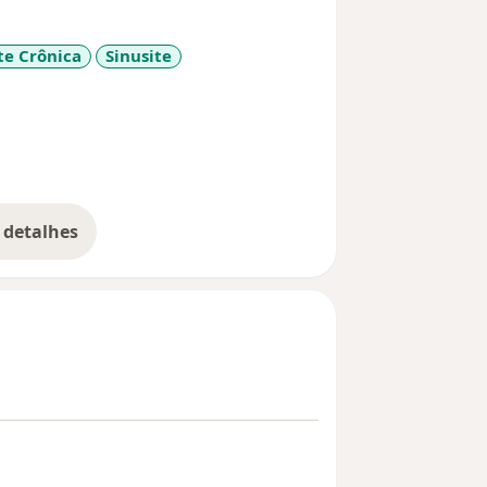
te Crônica
Sinusite
ases
 detalhes
bre a experiência