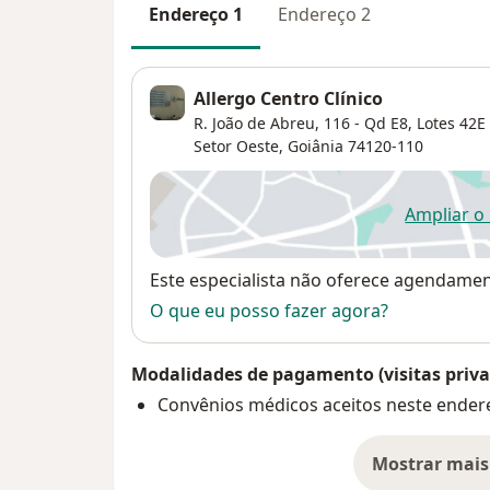
Endereço 1
Endereço 2
Allergo Centro Clínico
R. João de Abreu, 116 - Qd E8, Lotes 42E
Setor Oeste
,
Goiânia
74120-110
Ampliar o
ab
Disponibilidade
Este especialista não oferece agendame
O que eu posso fazer agora?
Modalidades de pagamento (visitas priva
Convênios médicos aceitos neste ender
Mostrar mais
so