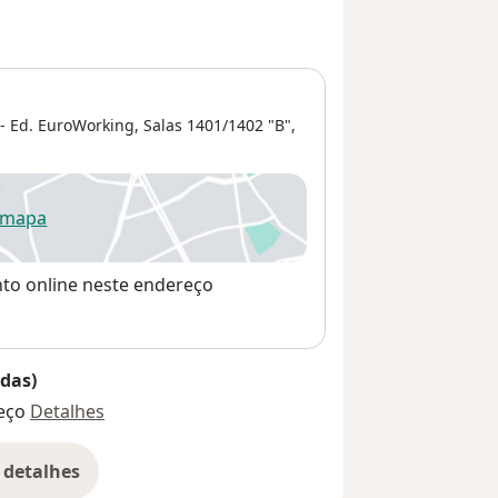
 - Ed. EuroWorking, Salas 1401/1402 "B",
 mapa
re num novo separador
nto online neste endereço
das)
eço
Detalhes
 detalhes
bre o endereço