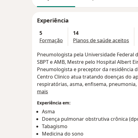
Experiência
5
14
Formação
Planos de saúde aceitos
Pneumologista pela Universidade Federal d
SBPT e AMB, Mestre pelo Hospital Albert Ei
Pneumologista e preceptor da residência d
Centro Clinico atua tratando doenças do ap
respiratórias, asma, enfisema, pneumonia, a
Sobre mim
19 e outros.
mais
Experiência em:
Asma
Doença pulmonar obstrutiva crônica (dp
Tabagismo
Medicina do sono