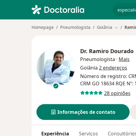
especiali
Homepage
Pneumologista
Goiânia
Rami
Mudar de 
Dr.
Ramiro Dourado
so
Pneumologista
·
Mais
Goiânia
2 endereços
Número de registro: CR
CRM GO 18634 RQE Nº: 
28 opiniões
Informações de contato
Experiência
Serviços
Consultório