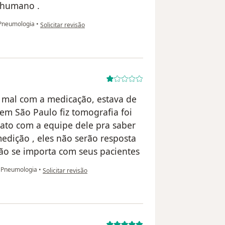
o humano .
na opinião do utilizador Maria Rosa Martins
Pneumologia
•
Solicitar revisão
 mal com a medicação, estava de
em São Paulo fiz tomografia foi
ato com a equipe dele pra saber
edição , eles não serão resposta
ão se importa com seus pacientes
na opinião do utilizador Fernando vaz
 Pneumologia
•
Solicitar revisão