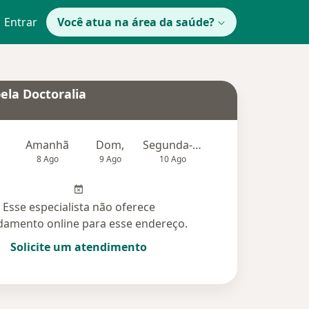
Entrar
Você atua na área da saúde?
ela Doctoralia
Amanhã
Dom,
Segunda-feira
Ter,
Qu
8 Ago
9 Ago
10 Ago
11 Ago
12 Ag
Esse especialista não oferece
amento online para esse endereço.
Solicite um atendimento