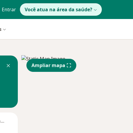
Entrar
Você atua na área da saúde?
s
Ampliar mapa
Segunda-feira
Ter,
Qua
Qui,
11 Ago
12 Ago
13 Ago