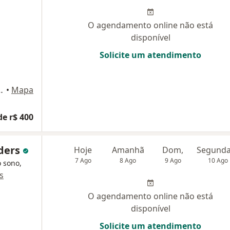
O agendamento online não está
disponível
Solicite um atendimento
- Asa Sul, Brasília, Brasília
•
Mapa
de r$ 400
ders
Hoje
Amanhã
Dom,
7 Ago
8 Ago
9 Ago
10 Ago
 sono,
s
O agendamento online não está
disponível
Solicite um atendimento