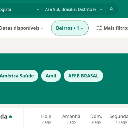
dade, doença ou nome
cidade ou região
Datas disponíveis
Bairros
•
1
Mais filtro
 América Saúde
Amil
AFEB BRASAL
ida
Hoje
Amanhã
Dom,
7 Ago
8 Ago
9 Ago
10 Ago