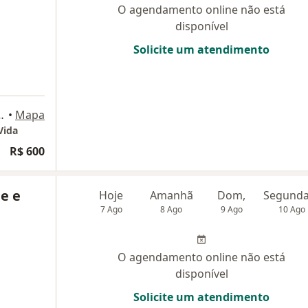
O agendamento online não está
disponível
Solicite um atendimento
o A - Bloco B - Sala 20 Terreo, Brasília
•
Mapa
Vida
R$ 600
le e
Hoje
Amanhã
Dom,
7 Ago
8 Ago
9 Ago
10 Ago
O agendamento online não está
disponível
Solicite um atendimento