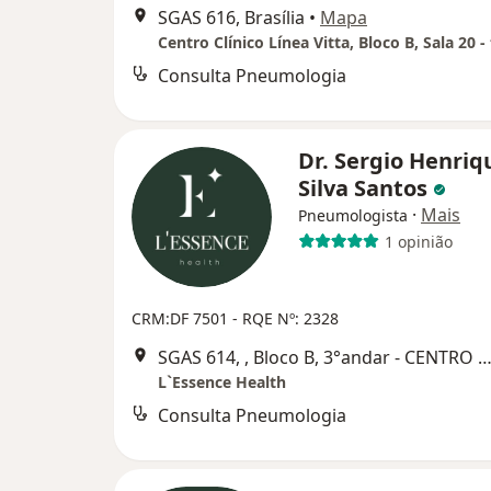
SGAS 616, Brasília
•
Mapa
Centro Clínico Línea Vitta, Bloco B, Sala 20 -
Consulta Pneumologia
Dr. Sergio Henriq
Silva Santos
·
Mais
Pneumologista
1 opinião
CRM:DF 7501
- RQE Nº: 2328
SGAS 614, , Bloco B, 3°andar - CENTRO MÉDICO VITRIUM, Bra
L`Essence Health
Consulta Pneumologia