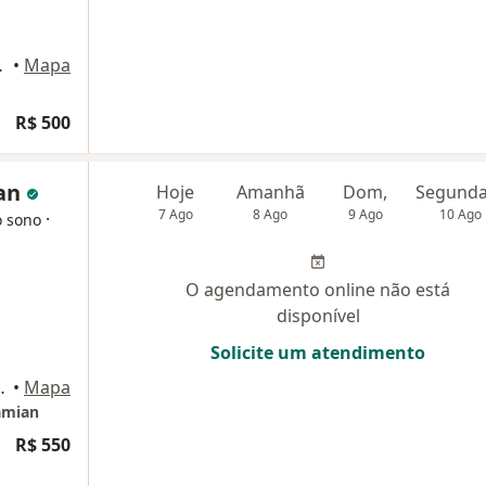
 Alvorada), Brasília
•
Mapa
R$ 500
ian
Hoje
Amanhã
Dom,
7 Ago
8 Ago
9 Ago
10 Ago
·
o sono
O agendamento online não está
disponível
Solicite um atendimento
 Torre A sala 319, Brasília
•
Mapa
amian
R$ 550