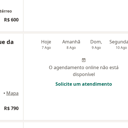
 térreo
R$ 600
ue da
Hoje
Amanhã
Dom,
7 Ago
8 Ago
9 Ago
10 Ago
O agendamento online não está
disponível
Solicite um atendimento
sília
•
Mapa
R$ 790