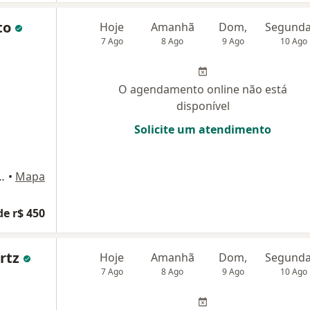
uto
Hoje
Amanhã
Dom,
7 Ago
8 Ago
9 Ago
10 Ago
O agendamento online não está
disponível
Solicite um atendimento
o N - Lote 69/70 - Sala 326, Brasília
•
Mapa
de r$ 450
artz
Hoje
Amanhã
Dom,
7 Ago
8 Ago
9 Ago
10 Ago