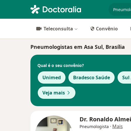
especiali
Teleconsulta
Convênio
Pneumologistas em Asa Sul, Brasília
Qual é o seu convênio?
Unimed
Bradesco Saúde
Sul
Veja mais
Dr. Ronaldo Alme
·
Mais
Pneumologista