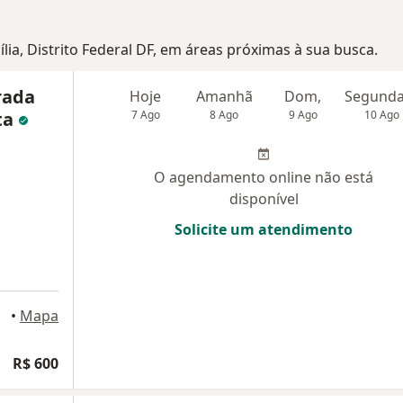
sília, Distrito Federal DF, em áreas próximas à sua busca.
rada
Hoje
Amanhã
Dom,
ta
7 Ago
8 Ago
9 Ago
10 Ago
O agendamento online não está
disponível
Solicite um atendimento
sília
•
Mapa
R$ 600