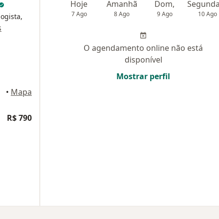
Hoje
Amanhã
Dom,
7 Ago
8 Ago
9 Ago
10 Ago
ogista,
s
O agendamento online não está
disponível
Mostrar perfil
sília
•
Mapa
R$ 790