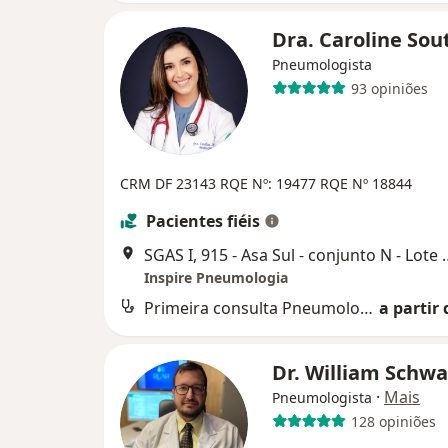
Dra. Caroline So
Pneumologista
93 opiniões
CRM DF 23143
RQE Nº: 19477
RQE Nº 18844
Pacientes fiéis
SGAS I, 915 - Asa Sul - conjunt
Inspire Pneumologia
Primeira consulta Pneumologia
a partir 
Dr. William Schw
·
Mais
Pneumologista
128 opiniões