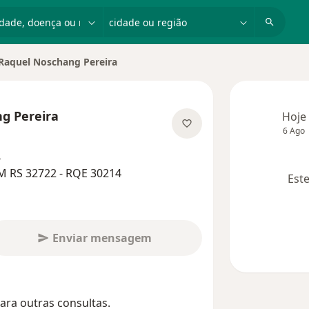
dade, doença ou nome
cidade ou região
Raquel Noschang Pereira
r de cidade
g Pereira
Hoje
6 Ago
bre as especializações
o
M RS 32722 - RQE 30214
Este
Enviar mensagem
ara outras consultas.