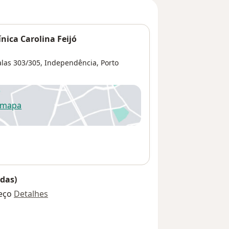
nica Carolina Feijó
alas 303/305,
Independência
,
Porto
 mapa
re num novo separador
das)
eço
Detalhes