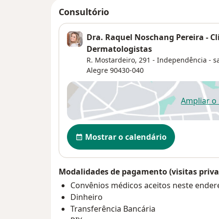
Consultório
Dra. Raquel Noschang Pereira - Clí
Dermatologistas
R. Mostardeiro, 291 - Independência - s
Alegre
90430-040
Ampliar o
ab
Disponibilidade
Mostrar o calendário
Modalidades de pagamento (visitas priva
Convênios médicos aceitos neste ender
Dinheiro
Transferência Bancária