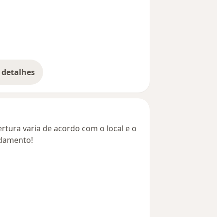
 detalhes
bre o endereço
rtura varia de acordo com o local e o
ndamento!