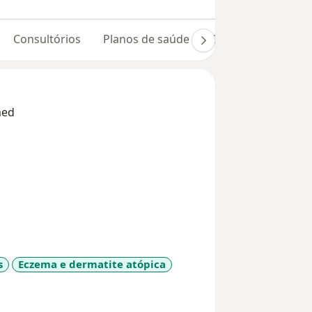
Consultórios
Planos de saúde
Opiniões (433)
med
s
Eczema e dermatite atópica