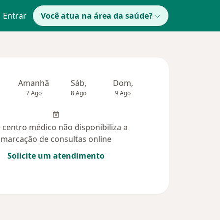
Entrar
Você atua na área da saúde?
Amanhã
Sáb,
Dom,
Segunda-feira
Ter,
7 Ago
8 Ago
9 Ago
10 Ago
11 Ag
 centro médico não disponibiliza a
marcação de consultas online
Solicite um atendimento