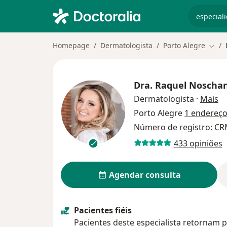
especiali
Homepage
Dermatologista
Porto Alegre
Muda
Dra.
Raquel Noschan
so
Dermatologista
·
Mais
Porto Alegre
1 endereç
Número de registro: CR
433 opiniões
Agendar consulta
Pacientes fiéis
Pacientes deste especialista retornam p