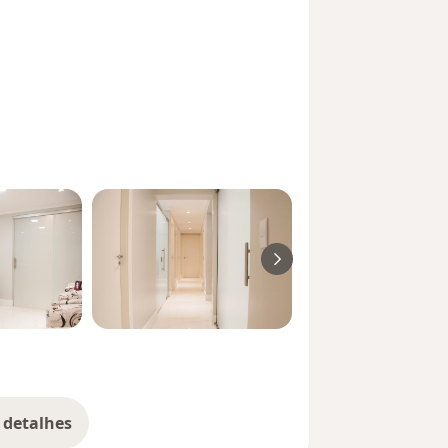
 detalhes
bre a experiência