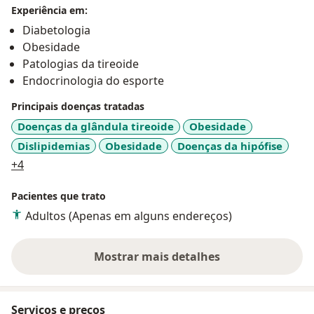
fiz pós-graduação em Nutrologia pelo IPEMED.
Experiência em:
Diabetologia
Obesidade
Patologias da tireoide
Endocrinologia do esporte
Principais doenças tratadas
Doenças da glândula tireoide
Obesidade
Dislipidemias
Obesidade
Doenças da hipófise
a11y_sr_more_diseases
+4
Pacientes que trato
Adultos (Apenas em alguns endereços)
Mostrar mais detalhes
sobre a experiência
Serviços e preços