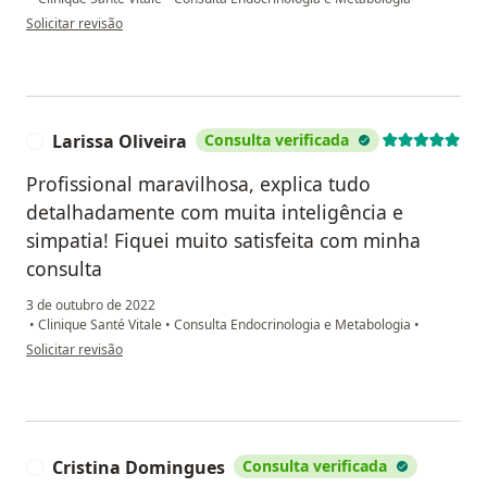
na opinião do utilizador Victoria Paganeli
Solicitar revisão
Larissa Oliveira
Consulta verificada
L
Profissional maravilhosa, explica tudo
detalhadamente com muita inteligência e
simpatia! Fiquei muito satisfeita com minha
consulta
3 de outubro de 2022
•
Clinique Santé Vitale
•
Consulta Endocrinologia e Metabologia
•
na opinião do utilizador Larissa Oliveira
Solicitar revisão
Cristina Domingues
Consulta verificada
C