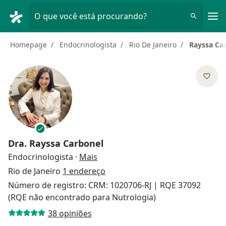
Men
O que você está procurando?
Homepage
Endocrinologista
Rio De Janeiro
Rayssa Ca
Dra.
Rayssa Carbonel
sobre as especializações
Endocrinologista
·
Mais
Rio de Janeiro
1 endereço
Número de registro: CRM: 1020706-RJ | RQE 37092
(RQE não encontrado para Nutrologia)
38 opiniões