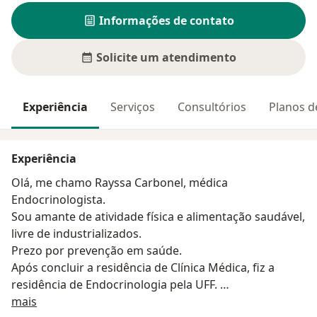
Informações de contato
Solicite um atendimento
Experiência
Serviços
Consultórios
Planos d
Experiência
Olá, me chamo Rayssa Carbonel, médica
Endocrinologista.
Sou amante de atividade física e alimentação saudável,
livre de industrializados.
Prezo por prevenção em saúde.
Após concluir a residência de Clínica Médica, fiz a
residência de Endocrinologia pela UFF.
Sobre mim
Para complementar e melhor atender meus pacientes,
mais