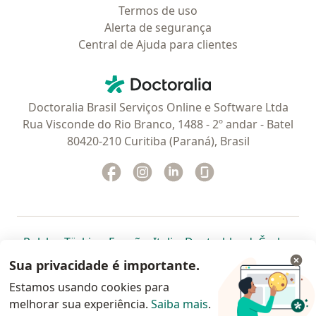
Termos de uso
Alerta de segurança
Central de Ajuda para clientes
Contato
Doctoralia - Homepage
Doctoralia Brasil Serviços Online e Software Ltda
Rua Visconde do Rio Branco, 1488 - 2º andar - Batel
80420-210 Curitiba (Paraná), Brasil
Facebook
abre num novo separador
Instagram
abre num novo separador
Linkedin
abre num novo separad
Glassdoor
abre num novo se
abre num novo separador
abre num novo separador
abre num novo separador
abre num novo separado
abre num n
abre
Polska
,
Türkiye
,
España
,
Italia
,
Deutschland
,
Česko
,
abre num novo separador
abre num novo separador
abre num novo separador
abre num novo separa
abre num no
abre n
Portugal
,
México
,
Chile
,
Brasil
,
Argentina
,
Perú
,
Sua privacidade é importante.
abre num novo separad
Colombia
Estamos usando cookies para
melhorar sua experiência.
www.doctoralia.com.br © 2026 - Agende agora sua
Saiba mais
.