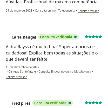
dúvidas. Profissional de máxima competência.
na opinião do utilizado
24 de maio de 2023
•
Consulta online
•
Teleconsulta
•
Solicitar revisão
Carla Rangel
Consulta verificada
C
A dra Rayssa é muito boa! Super atenciosa e
cuidadosa! Explica bem todas as situações e o
que deverá ser feito!
15 de dezembro de 2022
•
Clinique Santé Vitale
•
Consulta Endocrinologia e Metabologia
•
na opinião do utilizador Carla Rangel
Solicitar revisão
Fred pires
Consulta verificada
F