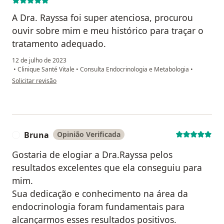
A Dra. Rayssa foi super atenciosa, procurou
ouvir sobre mim e meu histórico para traçar o
tratamento adequado.
12 de julho de 2023
•
Clinique Santé Vitale
•
Consulta Endocrinologia e Metabologia
•
na opinião do utilizador Leonardo Monteiro
Solicitar revisão
Bruna
Opinião Verificada
B
Gostaria de elogiar a Dra.Rayssa pelos
resultados excelentes que ela conseguiu para
mim.
Sua dedicação e conhecimento na área da
endocrinologia foram fundamentais para
alcançarmos esses resultados positivos.