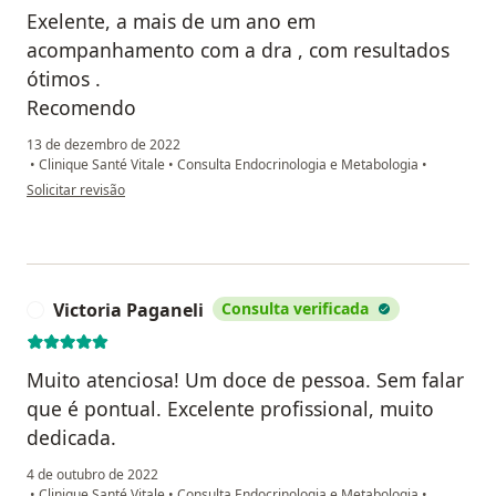
Exelente, a mais de um ano em
acompanhamento com a dra , com resultados
ótimos .
Recomendo
13 de dezembro de 2022
•
Clinique Santé Vitale
•
Consulta Endocrinologia e Metabologia
•
na opinião do utilizador Fred pires
Solicitar revisão
Victoria Paganeli
Consulta verificada
V
Muito atenciosa! Um doce de pessoa. Sem falar
que é pontual. Excelente profissional, muito
dedicada.
4 de outubro de 2022
•
Clinique Santé Vitale
•
Consulta Endocrinologia e Metabologia
•