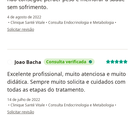
sem sofrimento.
4 de agosto de 2022
•
Clinique Santé Vitale
•
Consulta Endocrinologia e Metabologia
•
na opinião do utilizador Maria Helena Pinto Stiebler
Solicitar revisão
Joao Bacha
Consulta verificada
J
Excelente profissional, muito atenciosa e muito
didática. Sempre muito solicita e cuidados com
todas as etapas do tratamento.
14 de julho de 2022
•
Clinique Santé Vitale
•
Consulta Endocrinologia e Metabologia
•
na opinião do utilizador Joao Bacha
Solicitar revisão