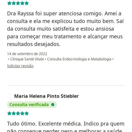
Dra Rayssa foi super atenciosa comigo. Amei a
consulta e ela me explicou tudo muito bem. Saí
da consulta muito satisfeita e estou ansiosa
para começar meu tratamento e alcançar meus
resultados desejados.
14 de setembro de 2022
•
Clinique Santé Vitale
•
Consulta Endocrinologia e Metabologia
•
na opinião do utilizador Cristina Domingues
Solicitar revisão
Maria Helena Pinto Stiebler
M
Consulta verificada
Tudo ótimo. Excelente médica. Indico pra quem
não consegue perder peso e melhorar a saúde