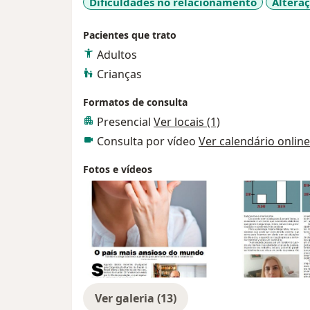
Dificuldades no relacionamento
Altera
- Juventudes, sexualidades e prevenção das
Atende Adulto, criança, adolescente, casal 
Pacientes que trato
Adultos
Crianças
Formatos de consulta
Presencial
Ver locais (1)
Consulta por vídeo
Ver calendário online
Fotos e vídeos
Ver galeria (13)