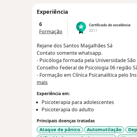
Experiência
6
Formação
Rejane dos Santos Magalhães Sá
Contato somente whatsapp.
- Psicóloga formada pela Universidade São
Conselho Federal de Psicologia 06 região Sã
- Formação em Clínica Psicanalítica pelo Ins
Sobre mim
Psicopedagogia pela Universidade Santo A
mais
Atualmente terminando o curso de Pós grad
Experiência em:
Psicanálise e começando o curso de Psicaná
Psicoterapia para adolescentes
- Psicologia Hospitalar (Universidade São M
Psicoterapia do adulto
- Integração e Competência no Desempenho 
- Hipnose (Sociedade Brasileira de Hipnose 
Principais doenças tratadas
- Tratamento e Escolarização de Crianças 
Ataque de pânico
Automutilação
Dep
Desenvolvimento (Universidade São Marcos