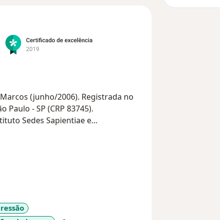
 Marcos (junho/2006). Registrada no
o Paulo - SP (CRP 83745).
tituto Sedes Sapientiae e
maro.
uação no Instituto Brasileiro de
lise na atualidade USP (Junho 2024).
arcos).
da Atividade Judiciária (USP).
e Hipniatria)
com Graves Transtornos Mentais de
ressão
).