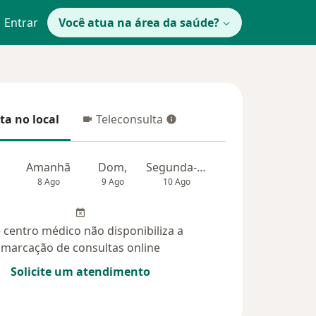
Entrar
Você atua na área da saúde?
ta no local
Teleconsulta
 no local
Teleconsulta
Amanhã
Dom,
Segunda-feira
Ter,
Qua
8 Ago
9 Ago
10 Ago
11 Ago
12 Ag
 centro médico não disponibiliza a
marcação de consultas online
Solicite um atendimento
idas (28)