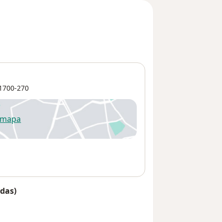
1700-270
 mapa
re num novo separador
das)