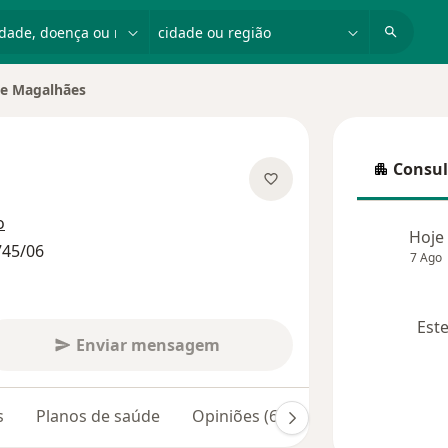
dade, doença ou nome
cidade ou região
ne Magalhães
cidade
Consul
Consulta
 especializações
o
Hoje
745/06
7 Ago
Este
Enviar mensagem
s
Planos de saúde
Opiniões (63)
Dúvidas respond