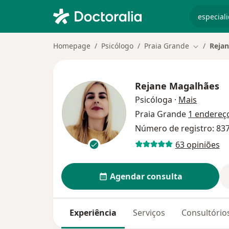
especiali
Homepage
Psicólogo
Praia Grande
Reja
Mudar de 
Rejane Magalhães
sobre as
Psicóloga
·
Mais
Praia Grande
1 endereç
Número de registro: 83
63 opiniões
Agendar consulta
Experiência
Serviços
Consultório