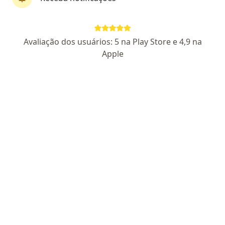
CRM RJ 407300
RQE Nº: 35841
Pacientes fiéis
Avaliação dos usuários: 5 na Play Store e 4,9 na
Rua Voluntários da Pátria 408, Rio de Janeiro
•
Mapa
Apple
CREB - Centro de Reumatologia e Ortopedia
Aceita Vale Saúde
Consulta Reumatologia
Esse especialista não oferece agendamento online para esse endereço.
Solicite um atendimento