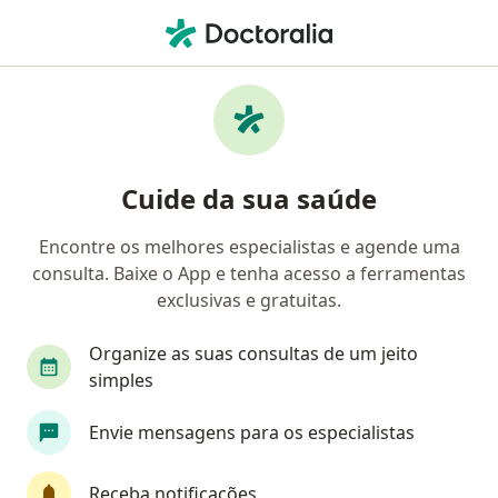
Men
Reumatologista • Rio de Janeiro, Rio de Janeiro RJ
Filtros
Convênio:
Vale Saúde
Reumatologistas Vale Saúde em Rio de
Cuide da sua saúde
Janeiro
Encontre os melhores especialistas e agende uma
consulta. Baixe o App e tenha acesso a ferramentas
exclusivas e gratuitas.
Organize as suas consultas de um jeito
simples
Dr. Eduardo Sadigurschi
Envie mensagens para os especialistas
·
Mais
Reumatologista
56 opiniões
Receba notificações