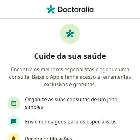
Men
Reumatologista • Itaim Bibi, São Paulo, Brasil
Filtros
• 1
Convênio
Mapa
Reumatologistas em Itaim Bibi, São Paulo
Cuide da sua saúde
Encontre os melhores especialistas e agende uma
Qual é o seu convênio?
consulta. Baixe o App e tenha acesso a ferramentas
Sul América Saúde
Allianz
Lincx
Outr
exclusivas e gratuitas.
Organize as suas consultas de um jeito
simples
Envie mensagens para os especialistas
Receba notificações