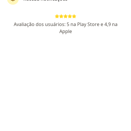
Cobra Reumatologia
Reumatologista
Avaliação dos usuários: 5 na Play Store e 4,9 na
370 opiniões
Apple
Av. das Nações Unidas 12995, São Paulo
•
Mapa
Cobra Reumatologia
Consulta Reumatologia
Consultar valores
Mostrar mais serviços
Dra. Jaqueline Lopes
Dr. Rafael Pontes
Reumatologista
Andreussi
Reumatologista
Nenhum profissional neste centro médico tem consultas disponíveis
Mostrar perfil