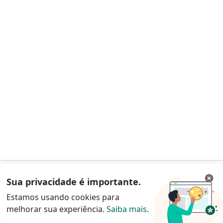
·
Mais
Reumatologista, Médico clínico geral
5 opiniões
79953 SP/ SBR
Av. Lavandisca, 741, São Paulo
•
Mapa
Clínica Dr. Dorgan - Saúde Feminina
Consulta Reumatologia
Preço não disponível
Esse especialista não oferece agendamento online para esse endereço.
Solicite um atendimento
Sua privacidade é importante.
Acessar App
Estamos usando cookies para
melhorar sua experiência.
Saiba mais
.
Continuar pelo site da Doctoralia