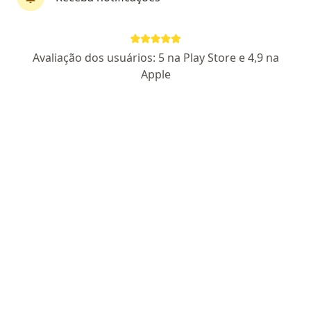
Dr. Henrique Helson Herter Dalmolin
·
Mais
Reumatologista
Avaliação dos usuários: 5 na Play Store e 4,9 na
83 opiniões
Apple
CRM SP 211167
RQE Nº: 98901
Avenida Ibirapuera 2064, São Paulo
•
Mapa
Consultório Médico Dr. Henrique Dalmolin
Consulta Reumatologia
R$ 1.000
Esse especialista não oferece agendamento online para esse endereço.
Solicite um atendimento