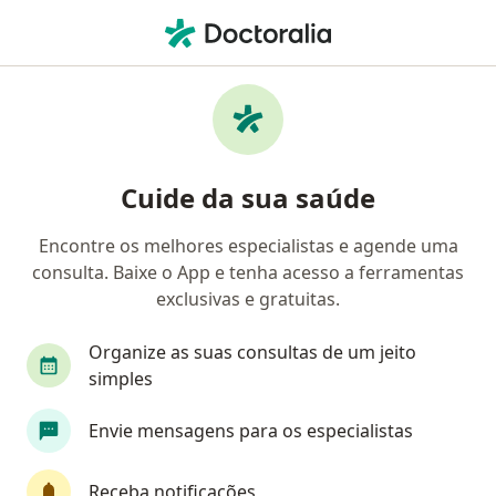
Men
Reumatologista • Moema, São Paulo, Brasil
Filtros
• 1
Convênio
Mapa
Reumatologistas em Moema, São Paulo
Cuide da sua saúde
Encontre os melhores especialistas e agende uma
Qual é o seu convênio?
consulta. Baixe o App e tenha acesso a ferramentas
Unimed
Bradesco Saúde
Sul América Saú
exclusivas e gratuitas.
Organize as suas consultas de um jeito
simples
Envie mensagens para os especialistas
Receba notificações