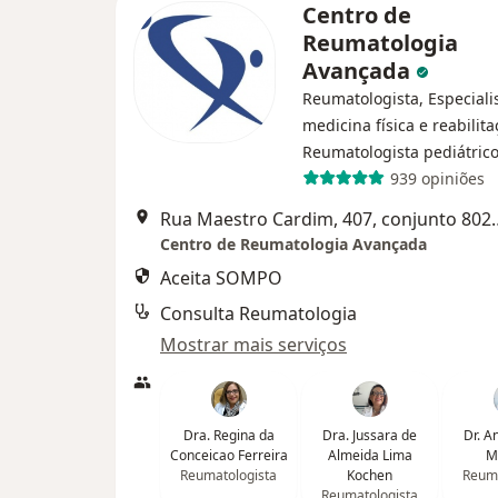
Centro de
Reumatologia
Avançada
Reumatologista, Especiali
medicina física e reabilita
Reumatologista pediátric
939 opiniões
Rua Maestro Cardim, 40
Centro de Reumatologia Avançada
Aceita SOMPO
Consulta Reumatologia
Mostrar mais serviços
Dra. Regina da
Dra. Jussara de
Dr. A
Conceicao Ferreira
Almeida Lima
M
Reumatologista
Kochen
Reuma
Reumatologista