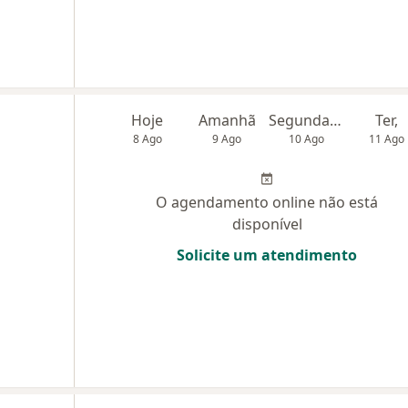
Hoje
Amanhã
Segunda-feira
Ter,
8 Ago
9 Ago
10 Ago
11 Ago
O agendamento online não está
disponível
Solicite um atendimento