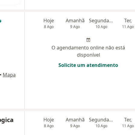
Hoje
Amanhã
Segunda-feira
Ter,
8 Ago
9 Ago
10 Ago
11 Ago
O agendamento online não está
disponível
Solicite um atendimento
•
Mapa
ogica
Hoje
Amanhã
Segunda-feira
Ter,
8 Ago
9 Ago
10 Ago
11 Ago