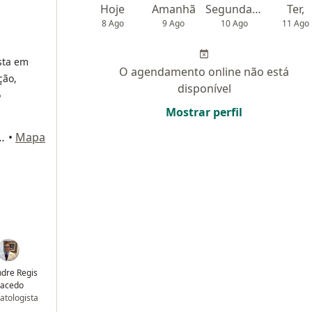
Hoje
Amanhã
Segunda-feira
Ter,
8 Ago
9 Ago
10 Ago
11 Ago
sta em
O agendamento online não está
ção,
disponível
o
Mostrar perfil
7, conjunto 802, São Paulo
•
Mapa
ndre Regis
acedo
tologista