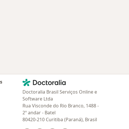
oenças mais tratadas
Contato
Doctoralia - Homepage
as
Doctoralia Brasil Serviços Online e
Software Ltda
Rua Visconde do Rio Branco, 1488 -
2º andar - Batel
80420-210 Curitiba (Paraná), Brasil