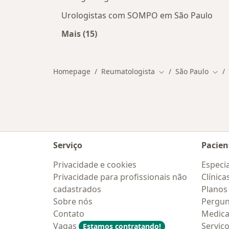
Urologistas com SOMPO em São Paulo
Mais (15)
Mais na categoria: Outros especiali
Homepage
Reumatologista
São Paulo
Mudar de cidade
Muda
Serviço
Pacien
Privacidade e cookies
Especia
Privacidade para profissionais não
Clínica
cadastrados
Planos
Sobre nós
Pergun
Contato
Medic
Vagas
Serviç
Estamos contratando!