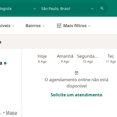
dade, doença ou nome
cidade ou região
íveis
Bairros
Mais filtros
o
Hoje
Amanhã
Segunda-feira
Ter,
ra
8 Ago
9 Ago
10 Ago
11 Ago
O agendamento online não está
disponível
Solicite um atendimento
7, conjunto 802, São Paulo
•
Mapa