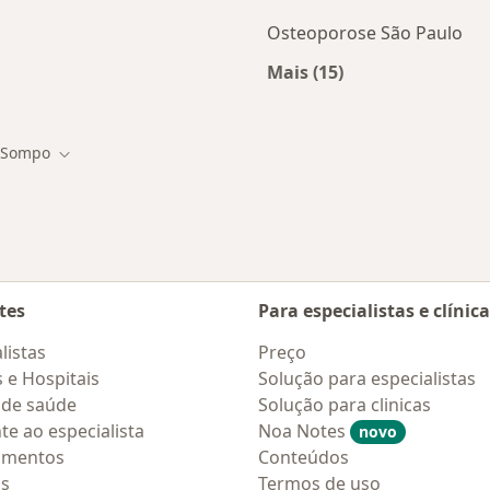
Osteoporose São Paulo
Mais (15)
stas da SOMPO
Mais na categoria: D
Sompo
r de cidade
Mudar de cidade
tes
Para especialistas e clínic
listas
Preço
s e Hospitais
Solução para especialistas
 de saúde
Solução para clinicas
te ao especialista
Noa Notes
novo
amentos
Conteúdos
os
Termos de uso