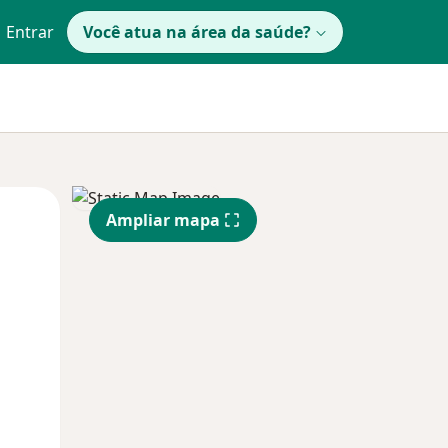
Entrar
Você atua na área da saúde?
Qua
Qui,
Sex,
Ampliar mapa
12 Ago
13 Ago
14 Ago