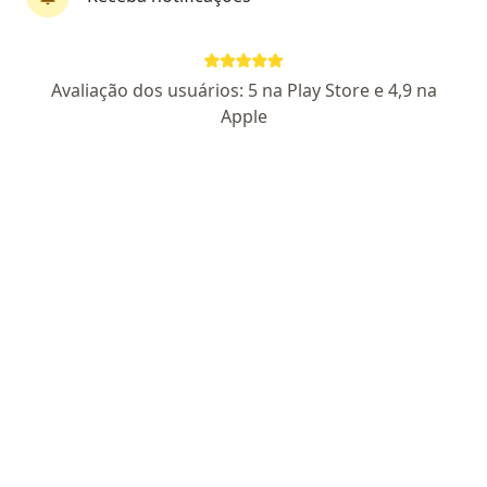
Dr. Felipe Maciel Pereira
Avaliação dos usuários: 5 na Play Store e 4,9 na
·
Mais
Oncologista
Apple
152 opiniões
CRM SP 196916
- RQE Nº: 110223
- RQE Nº: 110222
Avenida Braz Olaia Acosta, 1905, Ribeirão Preto
•
Mapa
Centro de Tratamento Oncológico
Aceita ASSEFAZ (Ministério da Fazenda)
Consulta Cancerologia
Esse especialista não oferece agendamento online para esse endereço.
Solicite um atendimento