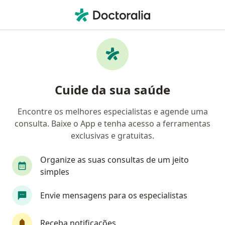
Men
Assefaz Ministério Da Fazenda • Ribeirão Preto, São Paulo SP
Filtros
Convênio:
ASSEFAZ (Ministéri
Médicos ASSEFAZ (Ministério da Fazenda)
Cuide da sua saúde
em Ribeirão Preto
Encontre os melhores especialistas e agende uma
consulta. Baixe o App e tenha acesso a ferramentas
Qual especialização você está procurando?
exclusivas e gratuitas.
Ortopedista - Traumatologista
Ginecologista
Organize as suas consultas de um jeito
simples
Envie mensagens para os especialistas
Receba notificações