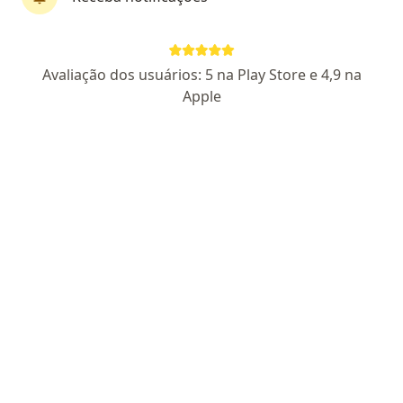
Dr. Roberto Mondadori
·
Mais
Endoscopista, Gastroenterologista
Avaliação dos usuários: 5 na Play Store e 4,9 na
1368 opiniões
Apple
CRM-SP 55256
Pacientes fiéis
Rua: Altino Arantes, 515, Ribeirão Preto
•
Mapa
Endoclin Instituto Médico - Dr. Roberto Mondadori - Gastroenterologia e Endoscopia Digestiva
Aceita SASSOM
Esse especialista não oferece agendamento online para esse endereço.
Solicite um atendimento