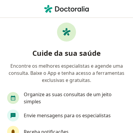
Men
Sassom • Ribeirão Preto, São Paulo SP
Filtros
Convênio:
SASSOM
Médicos SASSOM em Ribeirão Preto
Cuide da sua saúde
Encontre os melhores especialistas e agende uma
Qual especialização você está procurando?
consulta. Baixe o App e tenha acesso a ferramentas
Oftalmologista
Urologista
Cardiologista
exclusivas e gratuitas.
Organize as suas consultas de um jeito
simples
Envie mensagens para os especialistas
Receba notificações