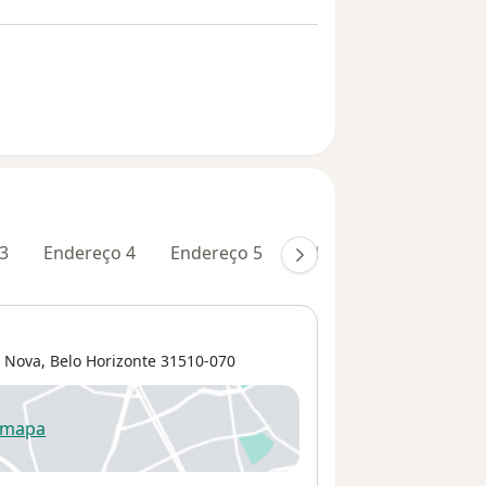
3
Endereço 4
Endereço 5
Teleconsulta
 Nova
,
Belo Horizonte
31510-070
 mapa
re num novo separador