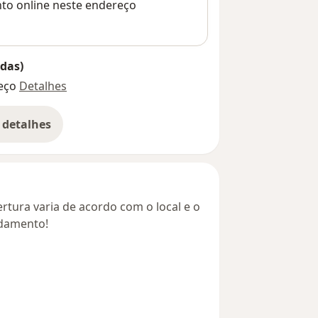
nto online neste endereço
das)
eço
Detalhes
 detalhes
bre o endereço
rtura varia de acordo com o local e o
ndamento!