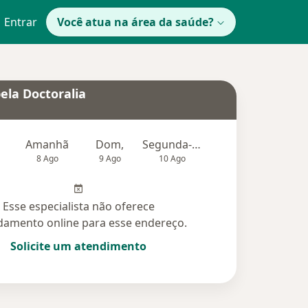
Entrar
Você atua na área da saúde?
ela Doctoralia
Amanhã
Dom,
Segunda-feira
Ter,
Qu
8 Ago
9 Ago
10 Ago
11 Ago
12 Ag
Esse especialista não oferece
amento online para esse endereço.
Solicite um atendimento