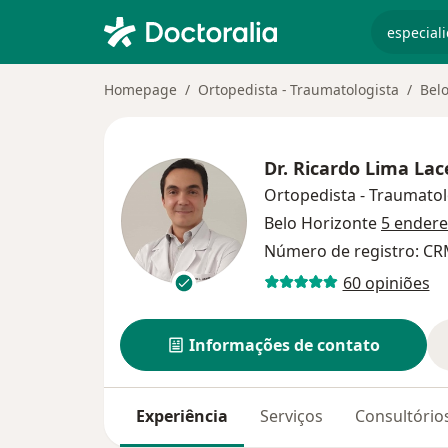
especiali
Homepage
Ortopedista - Traumatologista
Belo
Dr.
Ricardo Lima Lac
Ortopedista - Traumatol
Belo Horizonte
5 ender
Número de registro: C
60 opiniões
Informações de contato
Experiência
Serviços
Consultório