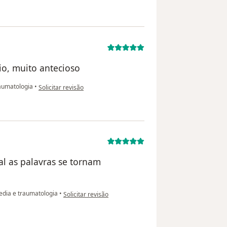
io, muito antecioso
na opinião do utilizador Ernane Lucas
aumatologia
•
Solicitar revisão
al as palavras se tornam
na opinião do utilizador ARM
edia e traumatologia
•
Solicitar revisão