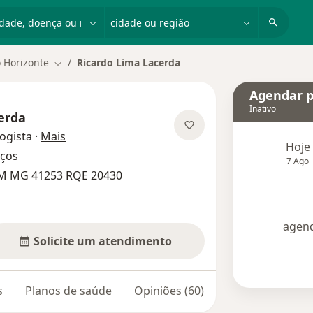
dade, doença ou nome
cidade ou região
 Horizonte
Ricardo Lima Lacerda
Mudar de cidade
Agendar p
Inativo
erda
sobre as especializações
ogista
·
Mais
Hoje
eços
7 Ago
RM MG 41253 RQE 20430
agend
Solicite um atendimento
s
Planos de saúde
Opiniões (60)