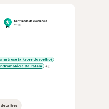
onartrose (artrose do joelho)
a11y_sr_more_diseases
ndromalácia Da Patela
+2
 detalhes
bre a experiência