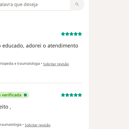
m opiniões
o educado, adorei o atendimento
na opinião do utilizador Luciane
rtopedia e traumatologia
•
Solicitar revisão
 verificada
ito ,
na opinião do utilizador Claudiney Izidorio de jesus
traumatologia
•
Solicitar revisão