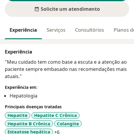
Solicite um atendimento
Experiência
Serviços
Consultórios
Planos d
Experiência
"Meu cuidado tem como base a escuta e a atenção ao
paciente sempre embasado nas recomendações mais
atuais."
Experiência em:
Hepatologia
Principais doenças tratadas
Hepatite
Hepatite C Crônica
Hepatite B Crônica
Colangite
a11y_sr_more_diseases
Esteatose hepática
+6