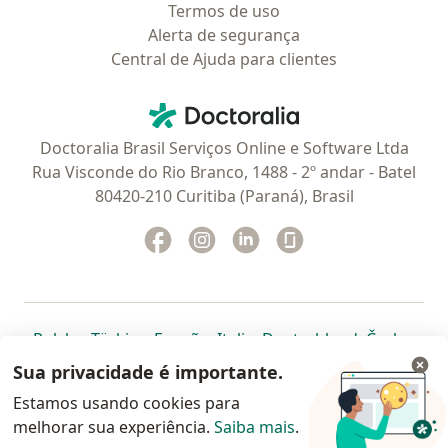
Termos de uso
Alerta de segurança
Central de Ajuda para clientes
Contato
Doctoralia - Homepage
Doctoralia Brasil Serviços Online e Software Ltda
Rua Visconde do Rio Branco, 1488 - 2º andar - Batel
80420-210 Curitiba (Paraná), Brasil
Facebook
abre num novo separador
Instagram
abre num novo separador
Linkedin
abre num novo separad
Glassdoor
abre num novo se
abre num novo separador
abre num novo separador
abre num novo separador
abre num novo separado
abre num n
abre
Polska
,
Türkiye
,
España
,
Italia
,
Deutschland
,
Česko
,
abre num novo separador
abre num novo separador
abre num novo separador
abre num novo separa
abre num no
abre n
Portugal
,
México
,
Chile
,
Brasil
,
Argentina
,
Perú
,
Sua privacidade é importante.
abre num novo separad
Colombia
Estamos usando cookies para
melhorar sua experiência.
www.doctoralia.com.br © 2026 - Agende agora sua
Saiba mais
.