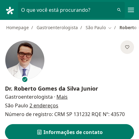
Men
O que você está procurando?
Homepage
Gastroenterologista
São Paulo
Roberto 
Mudar de cida
Dr.
Roberto Gomes da Silva Junior
sobre as especializações
Gastroenterologista
·
Mais
São Paulo
2 endereços
Número de registro: CRM SP 131232 RQE Nº: 43570
Informações de contato