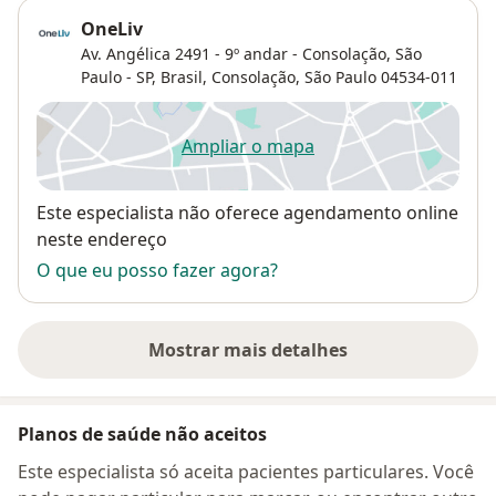
OneLiv
Av. Angélica 2491 - 9º andar - Consolação, São
Paulo - SP, Brasil,
Consolação
,
São Paulo
04534-011
Ampliar o mapa
abre num novo separador
Disponibilidade
Este especialista não oferece agendamento online
neste endereço
O que eu posso fazer agora?
Mostrar mais detalhes
sobre o endereço
Planos de saúde não aceitos
Este especialista só aceita pacientes particulares. Você