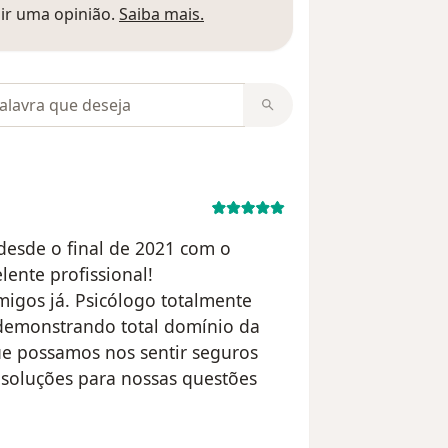
Saber mais sobre pareceres
ir uma opinião.
Saiba mais.
m opiniões
esde o final de 2021 com o
lente profissional!
migos já. Psicólogo totalmente
 demonstrando total domínio da
ue possamos nos sentir seguros
 soluções para nossas questões
lizador T.B