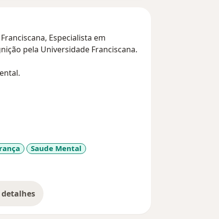
Franciscana, Especialista em
nição pela Universidade Franciscana.
ntal.
rança
Saude Mental
e_diseases
 detalhes
bre a experiência