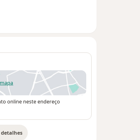
 mapa
re num novo separador
nto online neste endereço
 detalhes
bre o endereço