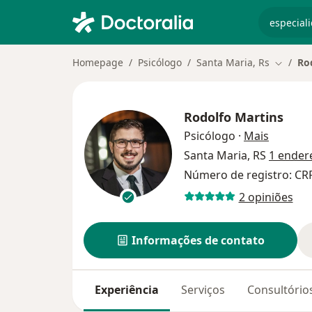
especiali
Homepage
Psicólogo
Santa Maria, Rs
Ro
Mudar d
Rodolfo Martins
sobre as
Psicólogo
·
Mais
Santa Maria, RS
1 ender
Número de registro: CR
2 opiniões
Informações de contato
Experiência
Serviços
Consultório