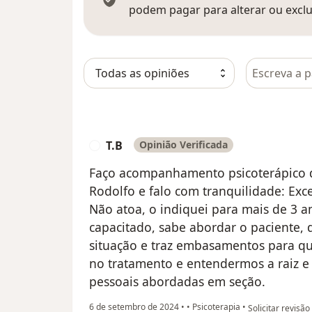
podem pagar para alterar ou exclu
Pesquisar e
T.B
Opinião Verificada
T
Faço acompanhamento psicoterápico d
Rodolfo e falo com tranquilidade: Exce
Não atoa, o indiquei para mais de 3 a
capacitado, sabe abordar o paciente,
situação e traz embasamentos para q
no tratamento e entendermos a raiz e
pessoais abordadas em seção.
na opinião do uti
6 de setembro de 2024
•
•
Psicoterapia
•
Solicitar revisão