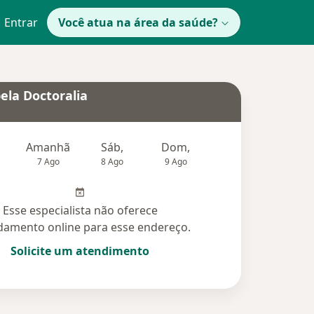
Entrar
Você atua na área da saúde?
ela Doctoralia
Amanhã
Sáb,
Dom,
Segunda-feira
Ter,
7 Ago
8 Ago
9 Ago
10 Ago
11 Ag
Esse especialista não oferece
amento online para esse endereço.
Solicite um atendimento