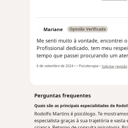
Mariane
Opinião Verificada
M
Me senti muito à vontade, encontrei o 
Profissional dedicado, tem meu respe
tempo que passei procurando um ate
na opinião do ut
6 de setembro de 2024
•
•
Psicoterapia
•
Solicitar revisão
Perguntas frequentes
Quais são as principais especialidades de Rodol
Rodolfo Martins é psicólogo. Te mostramos
especialista graças à sua trajetória e vasta
criança, Retorno de consulta psicologia, Pr