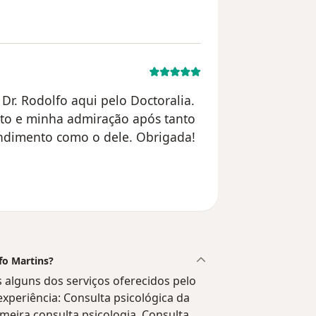
Dr. Rodolfo aqui pelo Doctoralia.
ito e minha admiração após tanto
ndimento como o dele. Obrigada!
ilizador Mariane
fo Martins?
 alguns dos serviços oferecidos pelo
 experiência: Consulta psicológica da
imeira consulta psicologia, Consulta