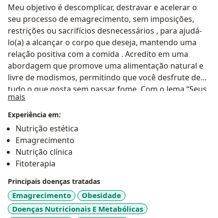
Meu objetivo é descomplicar, destravar e acelerar o
seu processo de emagrecimento, sem imposições,
restrições ou sacrifícios desnecessários , para ajudá-
lo(a) a alcançar o corpo que deseja, mantendo uma
relação positiva com a comida . Acredito em uma
abordagem que promove uma alimentação natural e
livre de modismos, permitindo que você desfrute de
tudo o que gosta sem passar fome. Com o lema “Seus
Sobre mim
mais
Hábitos, Seus Resultados”, enfatizo a importância da
mudança de mentalidade e hábitos para alcançar
Experiência em:
resultados duradouros. Ao embarcar no seu processo
Nutrição estética
de reeducação alimentar, você nutrirá seu corpo de
Emagrecimento
forma adequada, percebendo uma série de benefícios
Nutrição clínica
que tornam o emagrecimento uma consequência
Fitoterapia
natural de um estilo de vida saudável e prazeroso.
Principais doenças tratadas
Vamos juntos nessa jornada rumo ao seu melhor!
Emagrecimento
Obesidade
Doenças Nutricionais E Metabólicas