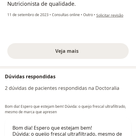
Nutricionista de qualidade.
na opinião do utilizador
11 de setembro de 2023
•
Consultas online
•
Outro
•
Solicitar revisão
Veja mais
opiniões acima
Dúvidas respondidas
2 dúvidas de pacientes respondidas na Doctoralia
Bom dia! Espero que estejam bem! Dúvida: o queijo frescal ultrafiltrado,
mesmo de marca que apresen
Bom dia! Espero que estejam bem!
Dúvida: o queijo frescal ultrafiltrado, mesmo de