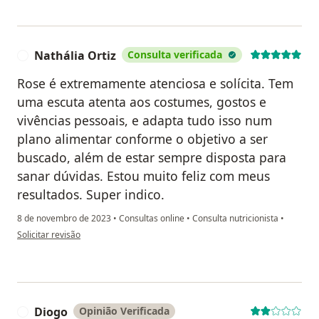
Nathália Ortiz
Consulta verificada
N
Rose é extremamente atenciosa e solícita. Tem
uma escuta atenta aos costumes, gostos e
vivências pessoais, e adapta tudo isso num
plano alimentar conforme o objetivo a ser
buscado, além de estar sempre disposta para
sanar dúvidas. Estou muito feliz com meus
resultados. Super indico.
8 de novembro de 2023
•
Consultas online
•
Consulta nutricionista
•
na opinião do utilizador Nathália Ortiz
Solicitar revisão
Diogo
Opinião Verificada
D