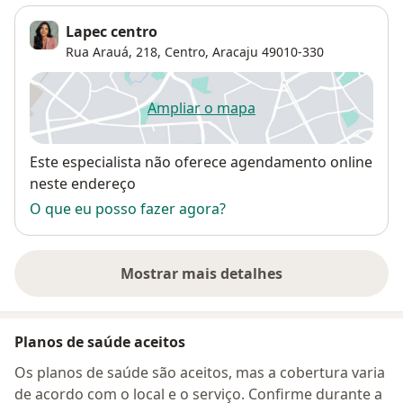
Lapec centro
Rua Arauá, 218,
Centro
,
Aracaju
49010-330
Ampliar o mapa
abre num novo separador
Disponibilidade
Este especialista não oferece agendamento online
neste endereço
O que eu posso fazer agora?
Mostrar mais detalhes
sobre o endereço
Planos de saúde aceitos
Os planos de saúde são aceitos, mas a cobertura varia
de acordo com o local e o serviço. Confirme durante a