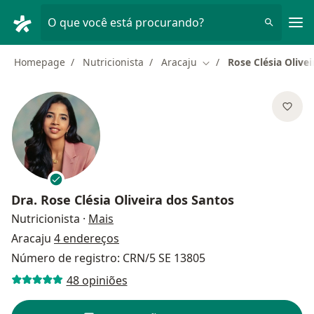
Men
O que você está procurando?
Homepage
Nutricionista
Aracaju
Rose Clésia Olive
Mudar de cidade
Dra.
Rose Clésia Oliveira dos Santos
sobre as especializações
Nutricionista
·
Mais
Aracaju
4 endereços
Número de registro: CRN/5 SE 13805
48 opiniões