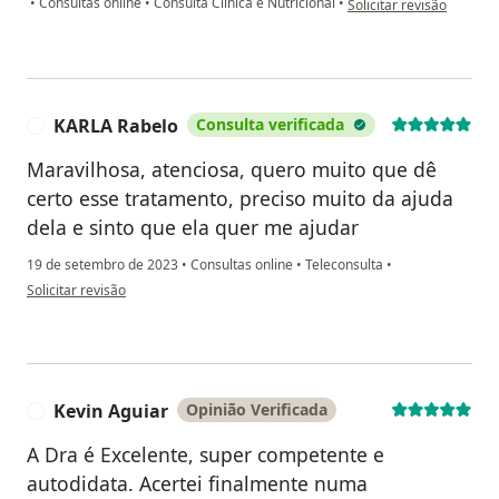
•
Consultas online
•
Consulta Clinica e Nutricional
•
Solicitar revisão
KARLA Rabelo
Consulta verificada
K
Maravilhosa, atenciosa, quero muito que dê
certo esse tratamento, preciso muito da ajuda
dela e sinto que ela quer me ajudar
19 de setembro de 2023
•
Consultas online
•
Teleconsulta
•
na opinião do utilizador KARLA Rabelo
Solicitar revisão
Kevin Aguiar
Opinião Verificada
K
A Dra é Excelente, super competente e
autodidata. Acertei finalmente numa