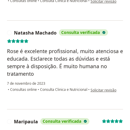
•
Consultas online
•
Consulta Clinica e Nutricional
•
Solicitar revisão
Natasha Machado
Consulta verificada
N
Rose é excelente profissional, muito atenciosa e
educada. Esclarece todas as dúvidas e está
sempre à disposição. É muito humana no
tratamento
7 de novembro de 2023
na opinião do utilizado
•
Consultas online
•
Consulta Clinica e Nutricional
•
Solicitar revisão
Maripaula
Consulta verificada
M