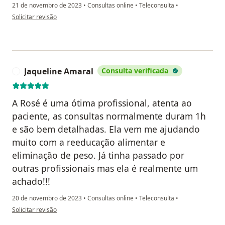
21 de novembro de 2023
•
Consultas online
•
Teleconsulta
•
na opinião do utilizador Raquel Cardoso
Solicitar revisão
Jaqueline Amaral
Consulta verificada
J
A Rosé é uma ótima profissional, atenta ao
paciente, as consultas normalmente duram 1h
e são bem detalhadas. Ela vem me ajudando
muito com a reeducação alimentar e
eliminação de peso. Já tinha passado por
outras profissionais mas ela é realmente um
achado!!!
20 de novembro de 2023
•
Consultas online
•
Teleconsulta
•
na opinião do utilizador Jaqueline Amaral
Solicitar revisão