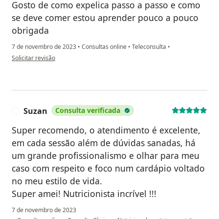
Gosto de como expelica passo a passo e como
se deve comer estou aprender pouco a pouco
obrigada
7 de novembro de 2023
•
Consultas online
•
Teleconsulta
•
na opinião do utilizador Maripaula
Solicitar revisão
Suzan
Consulta verificada
S
Super recomendo, o atendimento é excelente,
em cada sessão além de dúvidas sanadas, há
um grande profissionalismo e olhar para meu
caso com respeito e foco num cardápio voltado
no meu estilo de vida.
Super amei! Nutricionista incrível !!!
7 de novembro de 2023
na opinião do utilizador