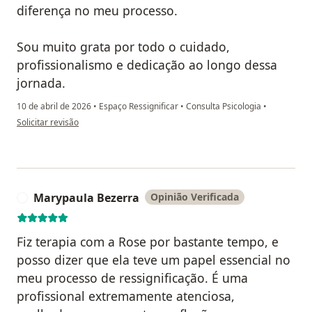
diferença no meu processo.
Sou muito grata por todo o cuidado,
profissionalismo e dedicação ao longo dessa
jornada.
10 de abril de 2026
•
Espaço Ressignificar
•
Consulta Psicologia
•
na opinião do utilizador Silvia Naves
Solicitar revisão
Marypaula Bezerra
Opinião Verificada
M
Fiz terapia com a Rose por bastante tempo, e
posso dizer que ela teve um papel essencial no
meu processo de ressignificação. É uma
profissional extremamente atenciosa,