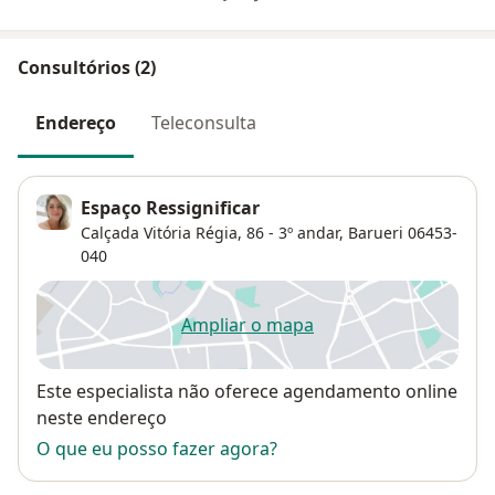
Consultórios (2)
Endereço
Teleconsulta
Espaço Ressignificar
Calçada Vitória Régia, 86 - 3º andar,
Barueri
06453-
040
Ampliar o mapa
abre num novo separador
Disponibilidade
Este especialista não oferece agendamento online
neste endereço
O que eu posso fazer agora?