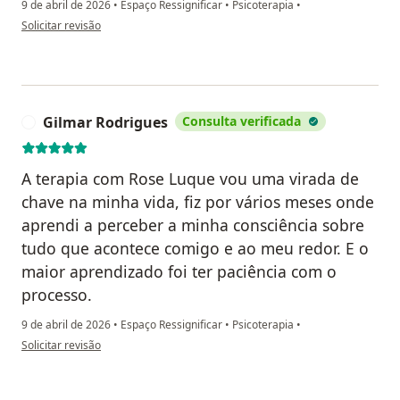
9 de abril de 2026
•
Espaço Ressignificar
•
Psicoterapia
•
na opinião do utilizador MK
Solicitar revisão
Gilmar Rodrigues
Consulta verificada
G
A terapia com Rose Luque vou uma virada de
chave na minha vida, fiz por vários meses onde
aprendi a perceber a minha consciência sobre
tudo que acontece comigo e ao meu redor. E o
maior aprendizado foi ter paciência com o
processo.
9 de abril de 2026
•
Espaço Ressignificar
•
Psicoterapia
•
na opinião do utilizador Gilmar Rodrigues
Solicitar revisão