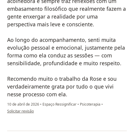
acolhedora e sempre traz reflexões com um
embasamento filosófico que realmente fazem a
gente enxergar a realidade por uma
perspectiva mais leve e consciente.
Ao longo do acompanhamento, senti muita
evolução pessoal e emocional, justamente pela
forma como ela conduz as sessões — com
sensibilidade, profundidade e muito respeito.
Recomendo muito o trabalho da Rose e sou
verdadeiramente grata por tudo o que vivi
nesse processo com ela.
10 de abril de 2026
•
Espaço Ressignificar
•
Psicoterapia
•
na opinião do utilizador Marypaula Bezerra
Solicitar revisão