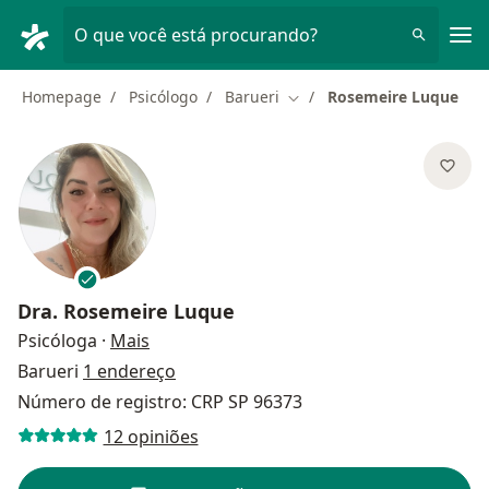
Men
O que você está procurando?
Homepage
Psicólogo
Barueri
Rosemeire Luque
Mudar de cidade
Dra.
Rosemeire Luque
sobre as especializações
Psicóloga
·
Mais
Barueri
1 endereço
Número de registro: CRP SP 96373
12 opiniões