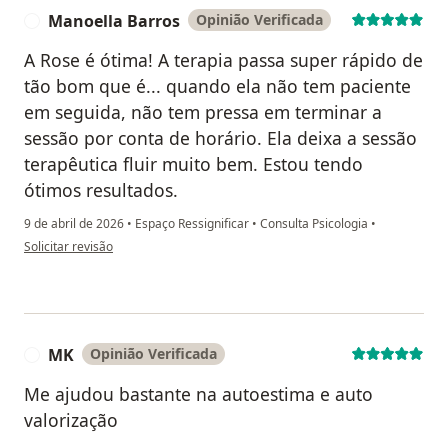
Manoella Barros
Opinião Verificada
M
A Rose é ótima! A terapia passa super rápido de
tão bom que é... quando ela não tem paciente
em seguida, não tem pressa em terminar a
sessão por conta de horário. Ela deixa a sessão
terapêutica fluir muito bem. Estou tendo
ótimos resultados.
9 de abril de 2026
•
Espaço Ressignificar
•
Consulta Psicologia
•
na opinião do utilizador Manoella Barros
Solicitar revisão
MK
Opinião Verificada
M
Me ajudou bastante na autoestima e auto
valorização