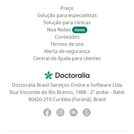
Preço
Solução para especialistas
Solução para clinicas
Noa Notes
novo
Conteúdos
Termos de uso
Alerta de segurança
Central de Ajuda para clientes
Contato
Doctoralia - Homepage
Doctoralia Brasil Serviços Online e Software Ltda
Rua Visconde do Rio Branco, 1488 - 2º andar - Batel
80420-210 Curitiba (Paraná), Brasil
Facebook
abre num novo separador
Instagram
abre num novo separador
Linkedin
abre num novo separad
Glassdoor
abre num novo se