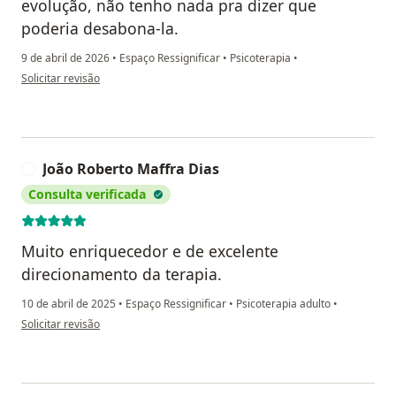
evolução, não tenho nada pra dizer que
poderia desabona-la.
9 de abril de 2026
•
Espaço Ressignificar
•
Psicoterapia
•
na opinião do utilizador Edna Santos
Solicitar revisão
João Roberto Maffra Dias
J
Consulta verificada
Muito enriquecedor e de excelente
direcionamento da terapia.
10 de abril de 2025
•
Espaço Ressignificar
•
Psicoterapia adulto
•
na opinião do utilizador João Roberto Maffra Dias
Solicitar revisão