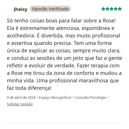
Jheisy
Opinião Verificada
J
Só tenho coisas boas para falar sobre a Rose!
Ela é extremamente atenciosa, espontânea e
acolhedora. É divertida, mas muito profissional
e assertiva quando precisa. Tem uma forma
única de explicar as coisas, sempre muito clara,
e conduz as sessões de um jeito que faz a gente
refletir e evoluir de verdade. Fazer terapia com
a Rose me tirou da zona de conforto e mudou a
minha vida. Uma profissional maravilhosa que
faz toda diferença!
9 de abril de 2026
•
Espaço Ressignificar
•
Consulta Psicologia
•
na opinião do utilizador Jheisy
Solicitar revisão