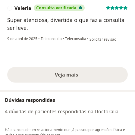
Valeria
Consulta verificada
V
Super atenciosa, divertida o que faz a consulta
ser leve.
na opinião do utilizador Val
9 de abril de 2025
•
Teleconsulta
•
Teleconsulta
•
Solicitar revisão
Veja mais
opiniões acima
Dúvidas respondidas
4 dúvidas de pacientes respondidas na Doctoralia
Há chances de um relacionamento que já passou por agressões física e