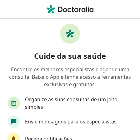
Men
Consulta Psicologia • Barueri, São Paulo SP
Filtros
• 1
Convênio
Mapa
Consulta Psicologia em Barueri: clínicas e
Cuide da sua saúde
especialistas
Encontre os melhores especialistas e agende uma
consulta. Baixe o App e tenha acesso a ferramentas
Qual especialização você está procurando?
exclusivas e gratuitas.
Psicólogo
Psicanalista
Psicopedagogo
Organize as suas consultas de um jeito
simples
Envie mensagens para os especialistas
Receba notificações