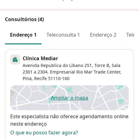
Consultórios (4)
Endereço 1
Teleconsulta 1
Endereço 2
Telec
Clínica Mediar
Avenida Republica do Libano 251, Torre B, Sala
2301 a 2304. Empresarial Rio Mar Trade Center,
Pina
,
Recife
51110-160
Ampliar o mapa
abre num novo separador
Disponibilidade
Este especialista não oferece agendamento online
neste endereço
O que eu posso fazer agora?