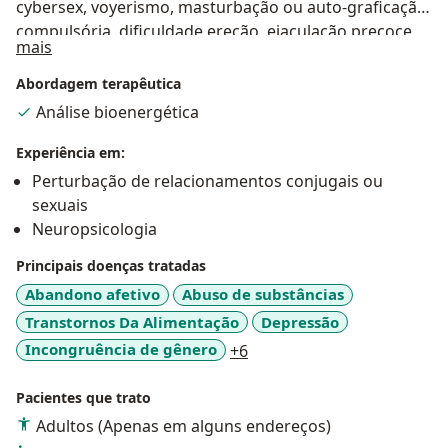
cybersex, voyerismo, masturbação ou auto-graficação
compulsória, dificuldade ereção, ejaculação precoce,
Sobre mim
mais
anorgasmia, vaginismo, TOC sexual. - Mediação,
reparação e conflito familiar e pessoas adotadas,
Abordagem terapêutica
dependência IA, atendimento TEA - crianças,
Análise bioenergética
adolescentes e adultos, equoterapia, depressão,
ansiedade
Experiência em:
Perturbação de relacionamentos conjugais ou
sexuais
Neuropsicologia
Principais doenças tratadas
Abandono afetivo
Abuso de substâncias
Transtornos Da Alimentação
Depressão
a11y_sr_more_diseases
Incongruência de gênero
+6
Pacientes que trato
Adultos (Apenas em alguns endereços)