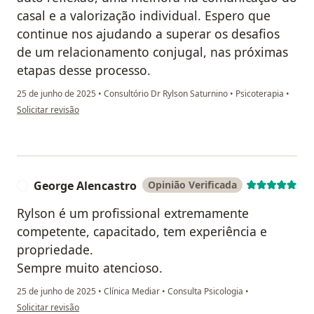
casal e a valorização individual. Espero que
continue nos ajudando a superar os desafios
de um relacionamento conjugal, nas próximas
etapas desse processo.
25 de junho de 2025
•
Consultório Dr Rylson Saturnino
•
Psicoterapia
•
na opinião do utilizador Emerson Vasconcelos
Solicitar revisão
George Alencastro
Opinião Verificada
G
Rylson é um profissional extremamente
competente, capacitado, tem experiência e
propriedade.
Sempre muito atencioso.
25 de junho de 2025
•
Clínica Mediar
•
Consulta Psicologia
•
na opinião do utilizador George Alencastro
Solicitar revisão