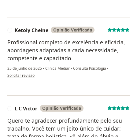
Ketoly Cheine
Opinião Verificada
K
Profissional completo de excelência e eficácia,
abordagens adaptadas a cada necessidade,
competente e capacitado.
25 de junho de 2025
•
Clínica Mediar
•
Consulta Psicologia
•
na opinião do utilizador Ketoly Cheine
Solicitar revisão
L C Victor
Opinião Verificada
L
Quero te agradecer profundamente pelo seu
trabalho. Você tem um jeito único de cuidar:
trata de forma holística, vê além do óbvio e