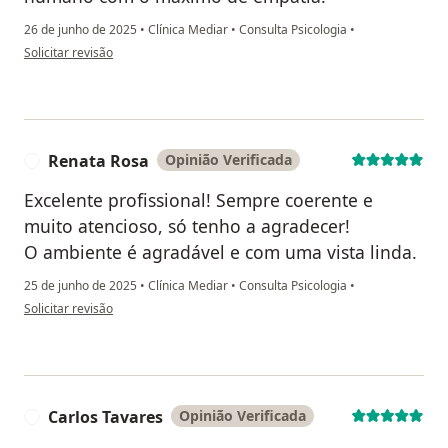
26 de junho de 2025
•
Clínica Mediar
•
Consulta Psicologia
•
na opinião do utilizador Eneias Matias
Solicitar revisão
Renata Rosa
Opinião Verificada
R
Excelente profissional! Sempre coerente e
muito atencioso, só tenho a agradecer!
O ambiente é agradável e com uma vista linda.
25 de junho de 2025
•
Clínica Mediar
•
Consulta Psicologia
•
na opinião do utilizador Renata Rosa
Solicitar revisão
Carlos Tavares
Opinião Verificada
C