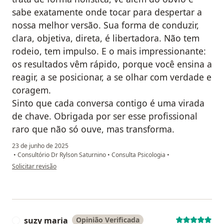
sabe exatamente onde tocar para despertar a
nossa melhor versão. Sua forma de conduzir,
clara, objetiva, direta, é libertadora. Não tem
rodeio, tem impulso. E o mais impressionante:
os resultados vêm rápido, porque você ensina a
reagir, a se posicionar, a se olhar com verdade e
coragem.
Sinto que cada conversa contigo é uma virada
de chave. Obrigada por ser esse profissional
raro que não só ouve, mas transforma.
23 de junho de 2025
•
Consultório Dr Rylson Saturnino
•
Consulta Psicologia
•
na opinião do utilizador L C Victor
Solicitar revisão
suzy maria
Opinião Verificada
S