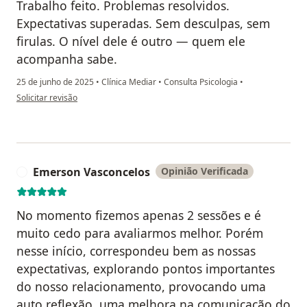
Trabalho feito. Problemas resolvidos.
Expectativas superadas. Sem desculpas, sem
firulas. O nível dele é outro — quem ele
acompanha sabe.
25 de junho de 2025
•
Clínica Mediar
•
Consulta Psicologia
•
na opinião do utilizador Carlos Tavares
Solicitar revisão
Emerson Vasconcelos
Opinião Verificada
E
No momento fizemos apenas 2 sessões e é
muito cedo para avaliarmos melhor. Porém
nesse início, correspondeu bem as nossas
expectativas, explorando pontos importantes
do nosso relacionamento, provocando uma
auto reflexão, uma melhora na comunicação do