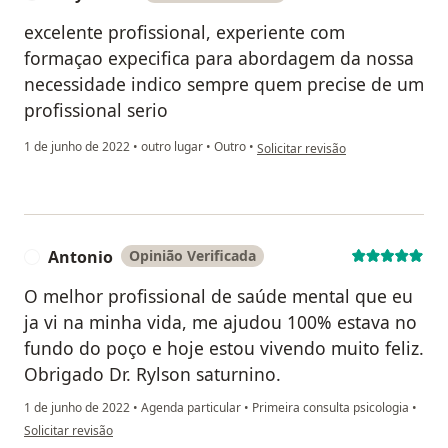
excelente profissional, experiente com
formaçao expecifica para abordagem da nossa
necessidade indico sempre quem precise de um
profissional serio
na opinião do utilizador suzy mari
1 de junho de 2022
•
outro lugar
•
Outro
•
Solicitar revisão
Antonio
Opinião Verificada
A
O melhor profissional de saúde mental que eu
ja vi na minha vida, me ajudou 100% estava no
fundo do poço e hoje estou vivendo muito feliz.
Obrigado Dr. Rylson saturnino.
1 de junho de 2022
•
Agenda particular
•
Primeira consulta psicologia
•
na opinião do utilizador Antonio
Solicitar revisão