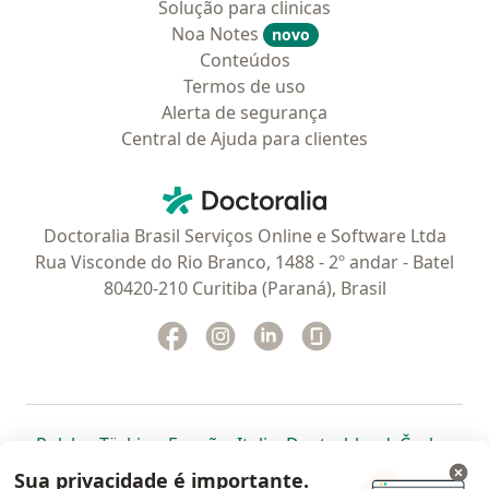
Solução para clinicas
Noa Notes
novo
Conteúdos
Termos de uso
Alerta de segurança
Central de Ajuda para clientes
Contato
Doctoralia - Homepage
Doctoralia Brasil Serviços Online e Software Ltda
Rua Visconde do Rio Branco, 1488 - 2º andar - Batel
80420-210 Curitiba (Paraná), Brasil
Facebook
abre num novo separador
Instagram
abre num novo separador
Linkedin
abre num novo separad
Glassdoor
abre num novo se
abre num novo separador
abre num novo separador
abre num novo separador
abre num novo separado
abre num n
abre
Polska
,
Türkiye
,
España
,
Italia
,
Deutschland
,
Česko
,
abre num novo separador
abre num novo separador
abre num novo separador
abre num novo separa
abre num no
abre n
Portugal
,
México
,
Chile
,
Brasil
,
Argentina
,
Perú
,
Sua privacidade é importante.