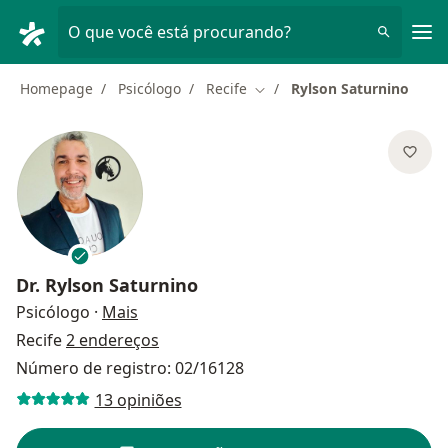
Men
O que você está procurando?
Homepage
Psicólogo
Recife
Rylson Saturnino
Mudar de cidade
Dr.
Rylson Saturnino
sobre as especializações
Psicólogo
·
Mais
Recife
2 endereços
Número de registro: 02/16128
13 opiniões