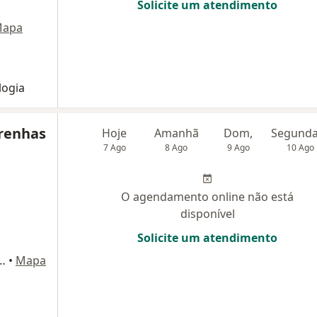
Solicite um atendimento
apa
logia
renhas
Hoje
Amanhã
Dom,
7 Ago
8 Ago
9 Ago
10 Ago
O agendamento online não está
disponível
Solicite um atendimento
te, Avenida acm , Salvador
•
Mapa