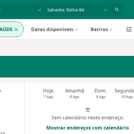
dade, doença ou nome
cidade ou região
SAÚDE
Datas disponíveis
Bairros
Hoje
Amanhã
Dom,
7 Ago
8 Ago
9 Ago
10 Ago
Sem calendário neste endereço.
Mostrar endereços com calendário
GO)