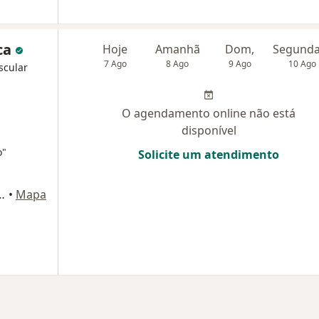
ca
Hoje
Amanhã
Dom,
7 Ago
8 Ago
9 Ago
10 Ago
scular
O agendamento online não está
disponível
o"
Solicite um atendimento
rofessor Celso Figueiroa, sala 111 ), Salvador
•
Mapa