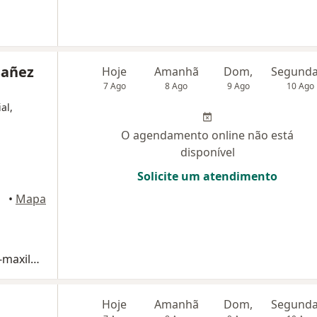
sañez
Hoje
Amanhã
Dom,
7 Ago
8 Ago
9 Ago
10 Ago
al,
O agendamento online não está
disponível
Solicite um atendimento
maçari
•
Mapa
Consulta Cirurgia e Traumatologia Buco-maxilo-facial
Hoje
Amanhã
Dom,