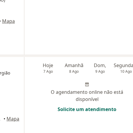
•
Mapa
Hoje
Amanhã
Dom,
7 Ago
8 Ago
9 Ago
10 Ago
urgião
O agendamento online não está
disponível
Solicite um atendimento
, Salvador
•
Mapa