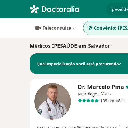
especiali
Teleconsulta
Convênio:
IPE
Médicos IPESAÚDE em Salvador
Qual especialização você está procurando?
Dr. Marcelo Pina
·
Mais
Nutrólogo
185 opiniões
CRM SP 199871
RQE não encontrado (NUTRÓLO