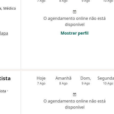
7 Ago
8 Ago
9 Ago
10 Ago
ta, Médico
O agendamento online não está
disponível
apa
Mostrar perfil
tista
Hoje
Amanhã
Dom,
7 Ago
8 Ago
9 Ago
10 Ago
·
ista
O agendamento online não está
disponível