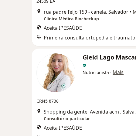
24509 BA
rua padre feijo 159 - canela, Salvador
•
M
Clínica Médica Biocheckup
Aceita IPESAÚDE
Primeira consulta ortopedia e traumato
Gleid Lago Masca
·
Mais
Nutricionista
CRN5 8738
Shopping da gen
Consultório particular
Aceita IPESAÚDE