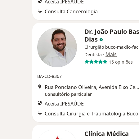
Aceita IPESAÚDE
Consulta Cancerologia
Dr. João Paulo Ba
Dias
Cirurgião buco-maxilo-faci
·
Mais
Dentista
15 opiniões
BA-CD-8367
Rua Ponciano Oliveira, Avenida Eixo Central - Centro Médico Camaçari, Ca
Consultório particular
Aceita IPESAÚDE
Clínica Médica