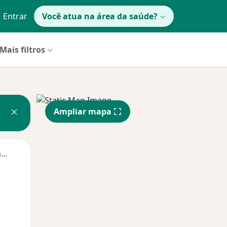
Entrar
Você atua na área da saúde?
Mais filtros
Ampliar mapa
Segunda-feira
Ter,
Qua
Qui,
11 Ago
12 Ago
13 Ago