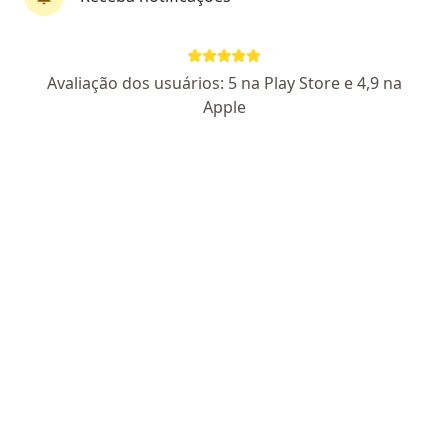
Pagamento online
Dra. Bruna Adelino
Avaliação dos usuários: 5 na Play Store e 4,9 na
Psicóloga
Apple
41 opiniões
CRP MG 79484
Endereço
Teleconsulta
Rua Afonso Celso, 287, Salvador
•
Mapa
Clínica Saúde Emocional
Aceita Saúde Itaú
Primeira consulta psicologia
Esse especialista não oferece agendamento online para esse endereço.
Solicite um atendimento