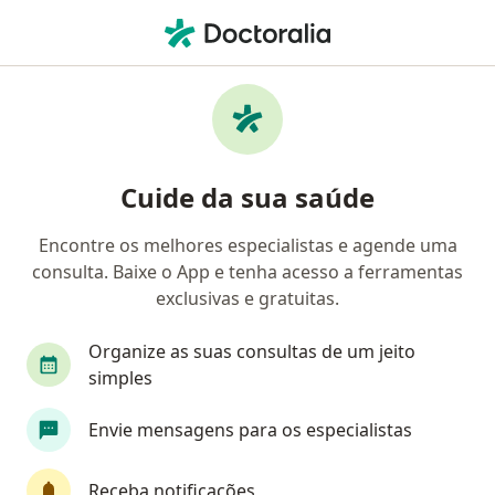
Men
Saúde Itaú • Salvador, Bahia BA
Filtros
Convênio:
Saúde Itaú
Médicos Saúde Itaú em Salvador
Cuide da sua saúde
Encontre os melhores especialistas e agende uma
Qual especialização você está procurando?
consulta. Baixe o App e tenha acesso a ferramentas
Psicólogo
Fisioterapeuta
Ginecologista
exclusivas e gratuitas.
Organize as suas consultas de um jeito
simples
Envie mensagens para os especialistas
Receba notificações