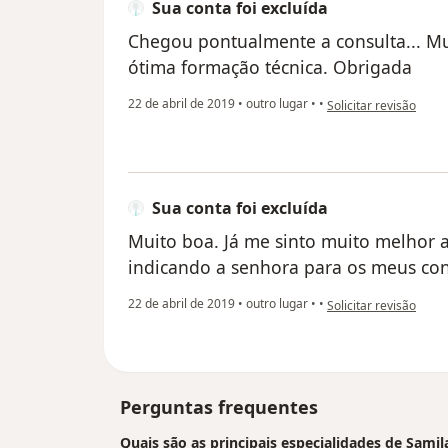
Sua conta foi excluída
Chegou pontualmente a consulta... Mu
ótima formação técnica. Obrigada
na opinião do utilizad
22 de abril de 2019
•
outro lugar
•
•
Solicitar revisão
Sua conta foi excluída
Muito boa. Já me sinto muito melhor 
indicando a senhora para os meus co
na opinião do utilizad
22 de abril de 2019
•
outro lugar
•
•
Solicitar revisão
Perguntas frequentes
Quais são as principais especialidades de Samil