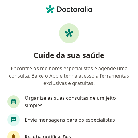
Men
Ams Petrobrás • São José dos Campos, São Paulo SP
Filtros
Convênio:
AMS Petrobrás
Médicos AMS Petrobrás em São José dos
Cuide da sua saúde
Campos
Encontre os melhores especialistas e agende uma
consulta. Baixe o App e tenha acesso a ferramentas
Qual especialização você está procurando?
exclusivas e gratuitas.
Ortopedista - Traumatologista
Otorrino
C
Organize as suas consultas de um jeito
simples
Envie mensagens para os especialistas
Receba notificações