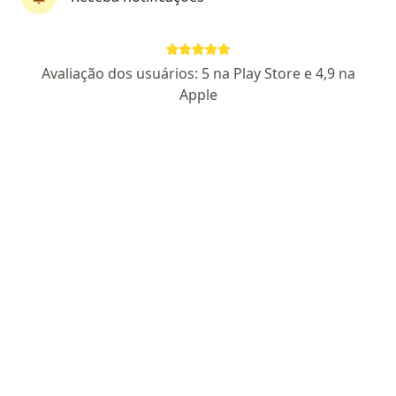
Dr. Sergio Camargo de Godoy Penteado
Avaliação dos usuários: 5 na Play Store e 4,9 na
·
Mais
Ortopedista - traumatologista
Apple
32 opiniões
63480 SP
RQE 17345
Avenida Andromeda, 693 - sala 802 - Espaço Andromeda - Jardim Satélite, São José dos Campos
•
Mapa
Clinica São Gabriel
Aceita AMS Petrobrás
Consulta ortopedia e traumatologia
Esse especialista não oferece agendamento online para esse endereço.
Solicite um atendimento