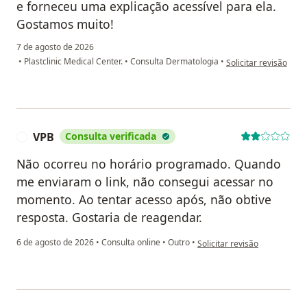
e forneceu uma explicação acessível para ela.
Gostamos muito!
7 de agosto de 2026
na opinião do utiliza
•
Plastclinic Medical Center.
•
Consulta Dermatologia
•
Solicitar revisão
VPB
Consulta verificada
V
Não ocorreu no horário programado. Quando
me enviaram o link, não consegui acessar no
momento. Ao tentar acesso após, não obtive
resposta. Gostaria de reagendar.
na opinião do utilizador VPB
6 de agosto de 2026
•
Consulta online
•
Outro
•
Solicitar revisão