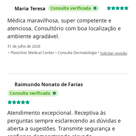
Maria Teresa
Consulta verificada
M
Médica maravilhosa, super competente e
atenciosa. Consultório com boa localização e
ambiente agradável.
31 de julho de 2026
na opinião do utiliza
•
Plastclinic Medical Center.
•
Consulta Dermatologia
•
Solicitar revisão
Raimundo Nonato de Farias
R
Consulta verificada
Atendimento excepcional. Receptiva às
perguntas sempre esclarecendo as dúvidas e
aberta a sugestões. Transmite segurança e