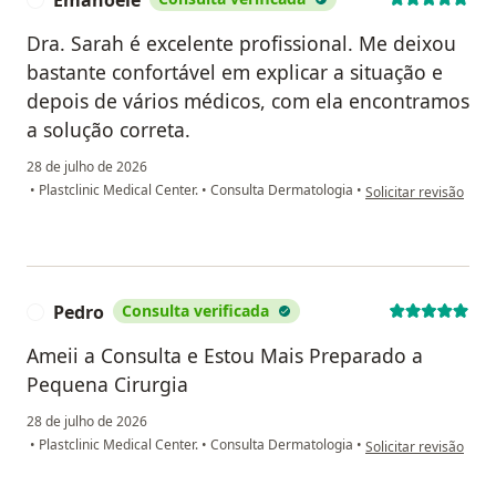
Emanoele
Dra. Sarah é excelente profissional. Me deixou
bastante confortável em explicar a situação e
depois de vários médicos, com ela encontramos
a solução correta.
28 de julho de 2026
na opinião do utiliz
•
Plastclinic Medical Center.
•
Consulta Dermatologia
•
Solicitar revisão
Pedro
Consulta verificada
P
Ameii a Consulta e Estou Mais Preparado a
Pequena Cirurgia
28 de julho de 2026
na opinião do utiliza
•
Plastclinic Medical Center.
•
Consulta Dermatologia
•
Solicitar revisão