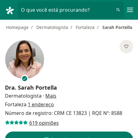
Men
O que você está procurando?
Homepage
Dermatologista
Fortaleza
Sarah Portella
Dra.
Sarah Portella
sobre as especializações
Dermatologista
·
Mais
Fortaleza
1 endereço
Número de registro: CRM CE 13823 | RQE Nº: 8588
619 opiniões