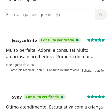
Pesquisar em opiniões
Jessyca Brito
Consulta verificada
J
Muito perfeita. Adorei a consulta! Muito
atenciosa e acolhedora. Primeira de muitas.
8 de agosto de 2026
na opinião do utilizad
•
Plastclinic Medical Center.
•
Consulta Dermatologia
•
Solicitar revisão
SVRV
Consulta verificada
S
Ótimo atendimento. Escuta ativa com a criança