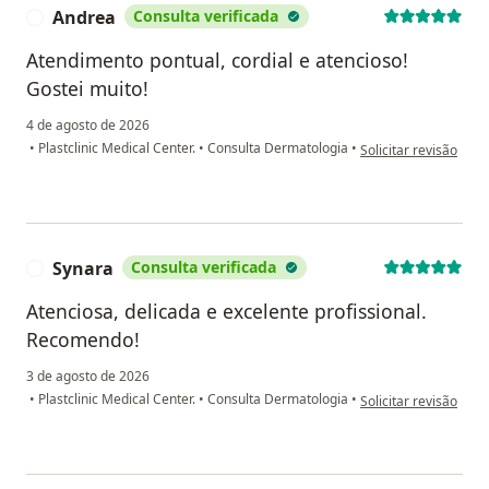
Andrea
Consulta verificada
A
Atendimento pontual, cordial e atencioso!
Gostei muito!
4 de agosto de 2026
na opinião do utiliza
•
Plastclinic Medical Center.
•
Consulta Dermatologia
•
Solicitar revisão
Synara
Consulta verificada
S
Atenciosa, delicada e excelente profissional.
Recomendo!
3 de agosto de 2026
na opinião do utiliza
•
Plastclinic Medical Center.
•
Consulta Dermatologia
•
Solicitar revisão