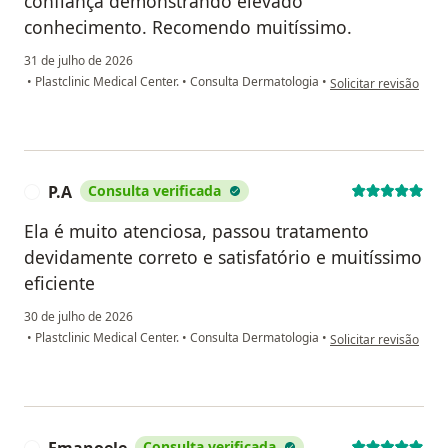
confiança demonstrando elevado
conhecimento. Recomendo muitíssimo.
31 de julho de 2026
na opinião do utiliz
•
Plastclinic Medical Center.
•
Consulta Dermatologia
•
Solicitar revisão
P.A
Consulta verificada
P
Ela é muito atenciosa, passou tratamento
devidamente correto e satisfatório e muitíssimo
eficiente
30 de julho de 2026
na opinião do utilizad
•
Plastclinic Medical Center.
•
Consulta Dermatologia
•
Solicitar revisão
Consulta verificada
E