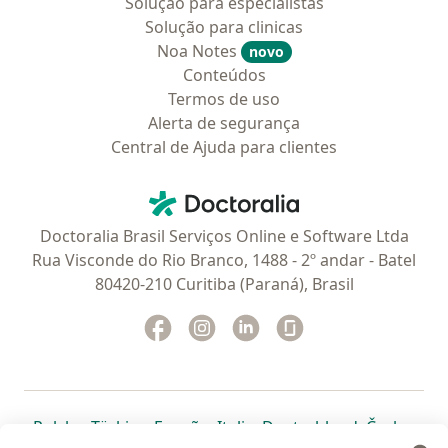
Solução para especialistas
Solução para clinicas
Noa Notes
novo
Conteúdos
Termos de uso
Alerta de segurança
Central de Ajuda para clientes
Contato
Doctoralia - Homepage
Doctoralia Brasil Serviços Online e Software Ltda
Rua Visconde do Rio Branco, 1488 - 2º andar - Batel
80420-210 Curitiba (Paraná), Brasil
Facebook
abre num novo separador
Instagram
abre num novo separador
Linkedin
abre num novo separad
Glassdoor
abre num novo se
abre num novo separador
abre num novo separador
abre num novo separador
abre num novo separado
abre num n
abre
Polska
,
Türkiye
,
España
,
Italia
,
Deutschland
,
Česko
,