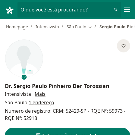
Men
O que você está procurando?
Homepage
Intensivista
São Paulo
Sergio Paulo Pin
Mudar de cidade
Dr.
Sergio Paulo Pinheiro Der Torossian
sobre as especializações
Intensivista
·
Mais
São Paulo
1 endereço
Número de registro: CRM: 52429-SP - RQE Nº: 59973 -
RQE Nº: 52918