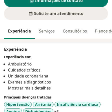
Informações de contato
Solicite um atendimento
Experiência
Serviços
Consultórios
Planos d
Experiência
Experiência em:
Ambulatório
Cuidados críticos
Unidade coronariana
Exames e diagnósticos
Mostrar mais detalhes
Principais doenças tratadas
Hipertensão
Arritmia
Insuficiência cardíaca
a11y_sr_more_diseases
Angina
Dislipidemias
+5