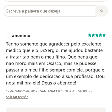
Pesquisar em opiniões
anônimo
A
Tenho somente que agradecer pelo excelente
medico que e o Dr.Sergio, me ajudou bastante
a tratar tao bem o meu filho. Que pena que
nao moro mais em Osasco, mas se pudesse
passaria o meu filho sempre com ele, porque e
um exemplo de dedicacao a sua profissao. Dou
nota mil pra ele! Deus o abencoe!
17 de outubro de 2012
•
SANTANACOR CENTRO DE SAUDE
•
•
na opinião do utilizador anônimo
Solicitar revisão