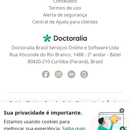
Conteúdos
Termos de uso
Alerta de segurança
Central de Ajuda para clientes
Contato
Doctoralia - Homepage
Doctoralia Brasil Serviços Online e Software Ltda
Rua Visconde do Rio Branco, 1488 - 2º andar - Batel
80420-210 Curitiba (Paraná), Brasil
Facebook
abre num novo separador
Instagram
abre num novo separador
Linkedin
abre num novo separad
Glassdoor
abre num novo se
abre num novo separador
abre num novo separador
abre num novo separador
abre num novo separado
abre num n
abre
Polska
,
Türkiye
,
España
,
Italia
,
Deutschland
,
Česko
,
abre num novo separador
abre num novo separador
abre num novo separador
abre num novo separa
abre num no
abre n
Portugal
,
México
,
Chile
,
Brasil
,
Argentina
,
Perú
,
Sua privacidade é importante.
abre num novo separad
Colombia
Estamos usando cookies para
melhorar sua experiência.
www.doctoralia.com.br © 2026 - Agende agora sua
Saiba mais
.