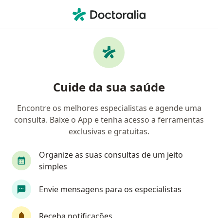
Men
Acuidade Visual • Goiânia, Goiás GO
Filtros
• 1
Convênio
Mapa
Acuidade Visual em Goiânia: clínicas e
Cuide da sua saúde
especialistas
Encontre os melhores especialistas e agende uma
consulta. Baixe o App e tenha acesso a ferramentas
Qual especialização você está procurando?
exclusivas e gratuitas.
Oftalmologista
Médico clínico geral
Otor
Organize as suas consultas de um jeito
simples
Envie mensagens para os especialistas
Receba notificações