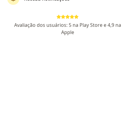
Dra. JÉSSICA ELISE BORBA FASSBENDER
Avaliação dos usuários: 5 na Play Store e 4,9 na
Oftalmologista
Apple
12 opiniões
CRM GO 19559
RQE 13801
Rua Campos Belos, Quadra Lt 01-05, SN, Aparecida de Goiânia, Aparecida de Goiânia
•
Mapa
Clinica Ocularis
Consulta Oftalmologia
R$ 230
Esse especialista não oferece agendamento online para esse endereço.
Solicite um atendimento