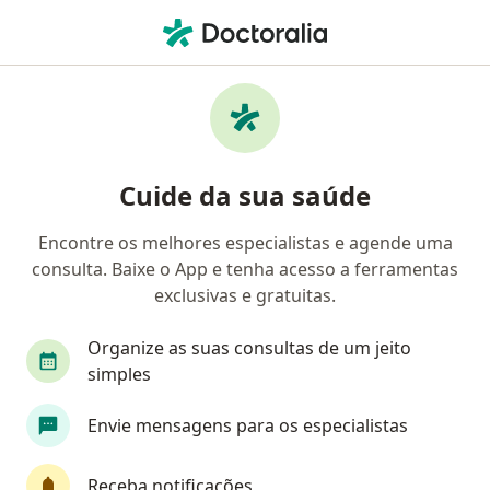
Men
Consulta Oftalmologia • Goiânia, Goiás GO
Filtros
• 1
Convênio
Mapa
Consulta Oftalmologia em Goiânia: clínicas
Cuide da sua saúde
e especialistas
Encontre os melhores especialistas e agende uma
consulta. Baixe o App e tenha acesso a ferramentas
Qual é o seu convênio?
exclusivas e gratuitas.
Unimed
Bradesco Saúde
Sul América Saú
Organize as suas consultas de um jeito
simples
Envie mensagens para os especialistas
Receba notificações