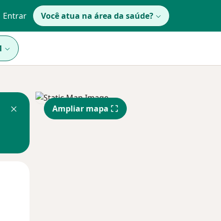
Entrar
Você atua na área da saúde?
1
Ampliar mapa
Qua
Qui,
Sex,
12 Ago
13 Ago
14 Ago