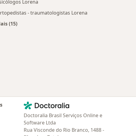
sicólogos Lorena
rtopedistas - traumatologistas Lorena
ais (15)
 Lorena
Mais na categoria: Os médicos mais procurados
Contato
Doctoralia - Homepage
as
Doctoralia Brasil Serviços Online e
Software Ltda
Rua Visconde do Rio Branco, 1488 -