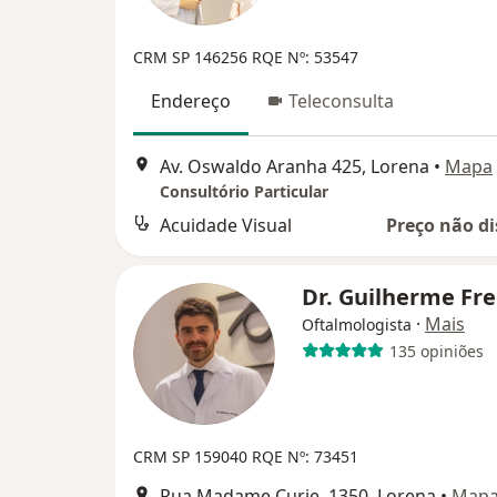
CRM SP 146256
RQE Nº: 53547
Endereço
Teleconsulta
Av. Oswaldo Aranha 425, Lorena
•
Mapa
Consultório Particular
Acuidade Visual
Preço não di
Dr. Guilherme Fre
·
Mais
Oftalmologista
135 opiniões
CRM SP 159040
RQE Nº: 73451
Rua Madame Curie, 1350, Lorena
•
Map