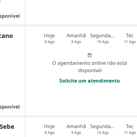
sponível
lcano
Hoje
Amanhã
Segunda-feira
Ter,
8 Ago
9 Ago
10 Ago
11 Ago
O agendamento online não está
disponível
Solicite um atendimento
sponível
 Sebe
Hoje
Amanhã
Segunda-feira
Ter,
8 Ago
9 Ago
10 Ago
11 Ago