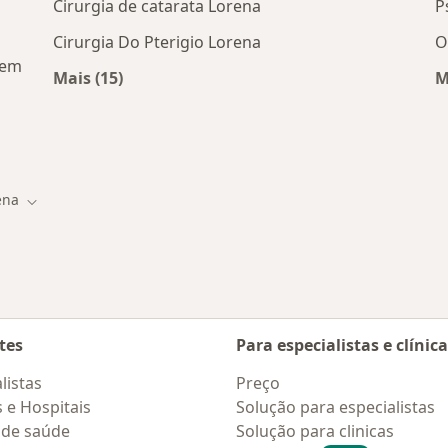
Cirurgia de catarata Lorena
P
Cirurgia Do Pterigio Lorena
O
 em
Mais (15)
M
Mais na categoria: Serviços relacionados em
os em Lorena
ena
e cidade
Mudar de cidade
tes
Para especialistas e clínic
listas
Preço
s e Hospitais
Solução para especialistas
 de saúde
Solução para clinicas