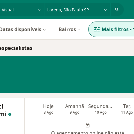
dade, doença ou nome
cidade ou região
Datas disponíveis
Bairros
Mais filtros
•
especialistas
ti
Hoje
Amanhã
Segunda-feira
Ter,
imi
8 Ago
9 Ago
10 Ago
11 Ago
O agendamento online não está