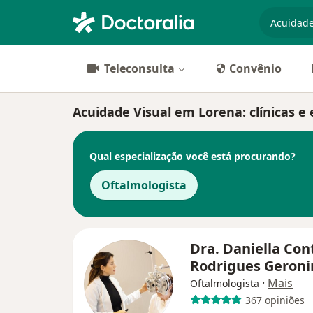
especiali
Teleconsulta
Convênio
Acuidade Visual em Lorena: clínicas e 
Qual especialização você está procurando?
Oftalmologista
Dra. Daniella Con
Rodrigues Geron
·
Mais
Oftalmologista
367 opiniões