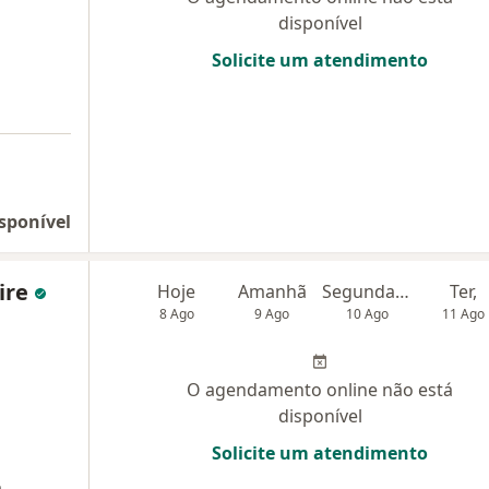
disponível
Solicite um atendimento
sponível
ire
Hoje
Amanhã
Segunda-feira
Ter,
8 Ago
9 Ago
10 Ago
11 Ago
O agendamento online não está
disponível
Solicite um atendimento
a