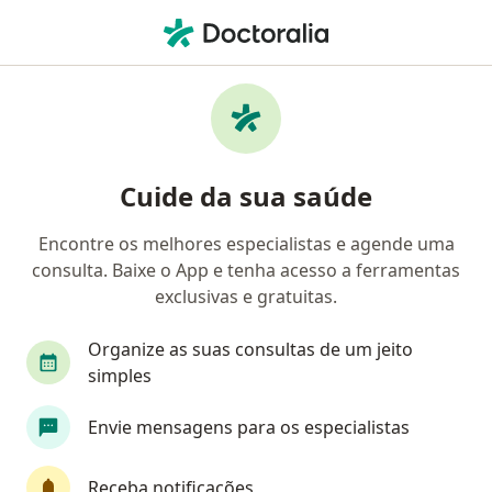
Men
Primeira Consulta Oftalmologia • Lorena, São Paulo SP
Filtros
• 1
Convênio
Mapa
Primeira consulta Oftalmologia em Lorena:
Cuide da sua saúde
clínicas e especialistas
Encontre os melhores especialistas e agende uma
consulta. Baixe o App e tenha acesso a ferramentas
Qual especialização você está procurando?
exclusivas e gratuitas.
Oftalmologista
Organize as suas consultas de um jeito
simples
Envie mensagens para os especialistas
Receba notificações