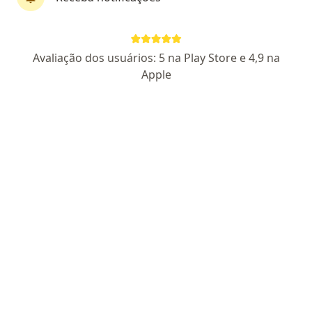
Dra. Daniella Conti Rodrigues Geronimi
Avaliação dos usuários: 5 na Play Store e 4,9 na
·
Mais
Oftalmologista
Apple
367 opiniões
CRM SP 146256
RQE Nº: 53547
Endereço
Teleconsulta
Av. Oswaldo Aranha 425, Lorena
•
Mapa
Consultório Particular
Primeira consulta Oftalmologia
Preço não disponível
Esse especialista não oferece agendamento online para esse endereço.
Solicite um atendimento