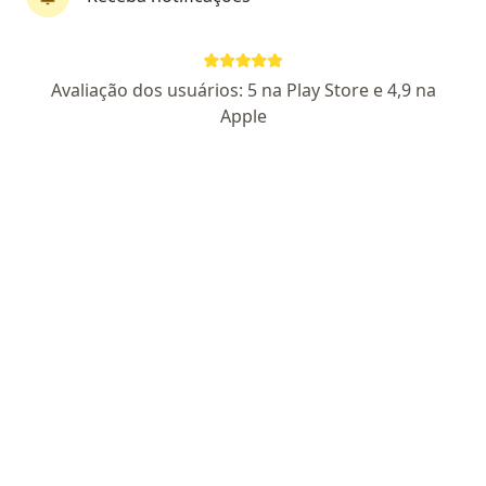
Dr. Renato Hiroaki Yamashita
Avaliação dos usuários: 5 na Play Store e 4,9 na
·
Mais
Cirurgião geral, Coloproctologista
Apple
1369 opiniões
CRM SP 140523 - Cirurgia Geral: RQE Nº: 40098 -
Coloproctologia: RQE (Não encontrado)
Pacientes fiéis
Endereço 1
Endereço 2
Rua João Vagnotti, 62, Itaquaquecetuba
•
Mapa
Centro Médico São Lucas Itaquá
Apendicectomia Videolaparoscopica
Preço não disponível
Esse especialista não oferece agendamento online para esse endereço.
Solicite um atendimento