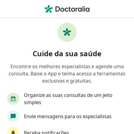
Men
Apendicectomia Videolaparoscopica • Guarulhos, São Paulo SP
Filtros
• 1
Convênio
Mapa
Apendicectomia Videolaparoscopica em
Cuide da sua saúde
Guarulhos: clínicas e especialistas
Encontre os melhores especialistas e agende uma
consulta. Baixe o App e tenha acesso a ferramentas
Qual especialização você está procurando?
exclusivas e gratuitas.
Cirurgião geral
Cirurgião do aparelho digestiv
Organize as suas consultas de um jeito
simples
Envie mensagens para os especialistas
Receba notificações