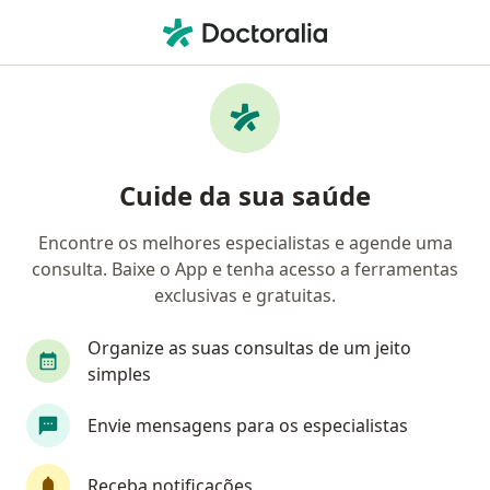
Men
Artrodese Da Coluna Lombar Por Via Anterior • Belo Horizonte, Minas Gerais MG
Filtros
• 1
Convênio
Mapa
Artrodese da coluna lombar por via anterior
Cuide da sua saúde
em Belo Horizonte: clínicas e especialistas
Encontre os melhores especialistas e agende uma
consulta. Baixe o App e tenha acesso a ferramentas
Qual especialização você está procurando?
exclusivas e gratuitas.
Ortopedista - Traumatologista
Neurocirurgiã
Organize as suas consultas de um jeito
simples
Envie mensagens para os especialistas
Receba notificações