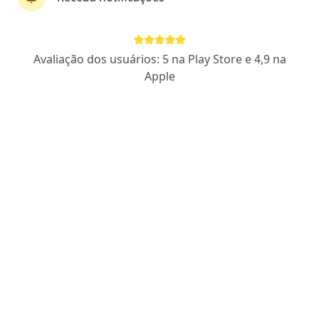
Pagamento online
Avaliação dos usuários: 5 na Play Store e 4,9 na
Dr. Fernando Carrera
Apple
·
Mais
Neurocirurgião
256 opiniões
CRM 66691 MG
RQE Nº: 49976
Avenida dos Andradas 3323, Belo Horizonte
•
Mapa
Consultório particular
Artrodese da coluna lombar por via anterior
Consultar valores
Esse especialista não oferece agendamento online para esse endereço.
Solicite um atendimento