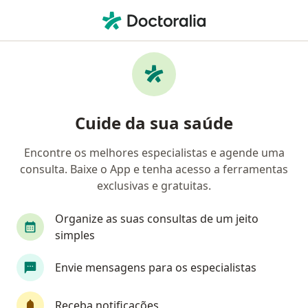
Men
Artroplastia Total Primaria Do Joelho • São Paulo, Brasil
Filtros
• 1
Convênio
Mapa
Artroplastia Total Primaria Do Joelho em
Cuide da sua saúde
São Paulo: clínicas e especialistas
Encontre os melhores especialistas e agende uma
consulta. Baixe o App e tenha acesso a ferramentas
Qual especialização você está procurando?
exclusivas e gratuitas.
Ortopedista - Traumatologista
Médico do espo
Organize as suas consultas de um jeito
simples
Envie mensagens para os especialistas
Receba notificações