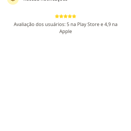
Dr. Thiago Tronco Salerno
Avaliação dos usuários: 5 na Play Store e 4,9 na
·
Mais
Ortopedista - traumatologista, Especialista em dor
Apple
402 opiniões
CRM SP 179849
RQE Nº: 59645
RQE Especialista em Dor (não
encontrado)
Clareza no diagnóstico e precisão no tratamento
Quadril - Dor - Coluna: Santa Casa SP e HAEinstein
Atencioso, alta percepção, clínico e cirurgião
Pacientes fiéis
Endereço 1
Endereço 2
Endereço 3
Endereç
Avenida Doutor Chucri Zaidan 940, São Paulo
•
Mapa
Livance Market Place