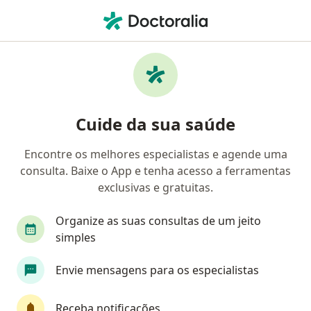
Men
Tratamento Da Dor • São Paulo, Brasil
Filtros
• 1
Convênio
Mapa
Tratamento da dor em São Paulo: clínicas e
Cuide da sua saúde
especialistas
Encontre os melhores especialistas e agende uma
consulta. Baixe o App e tenha acesso a ferramentas
Qual é o seu convênio?
exclusivas e gratuitas.
Unimed
Bradesco Saúde
Organize as suas consultas de um jeito
Sul América Saúde
Amil
simples
Envie mensagens para os especialistas
Golden Cross
Veja mais
Receba notificações