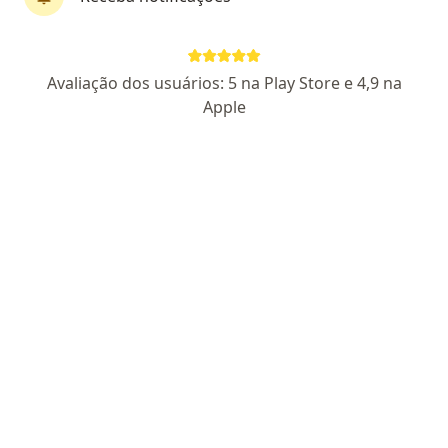
Avaliação dos usuários: 5 na Play Store e 4,9 na
Apple
Dra. Letizia Sollazzini
·
Mais
Médico clínico geral
CRM SP 14660
Rua Antônio André de Sá Filho 27, São Paulo
•
Mapa
Clínica Jabaquara
Tratamento da dor
Consultar valores
Esse especialista não oferece agendamento online para esse endereço.
Solicite um atendimento