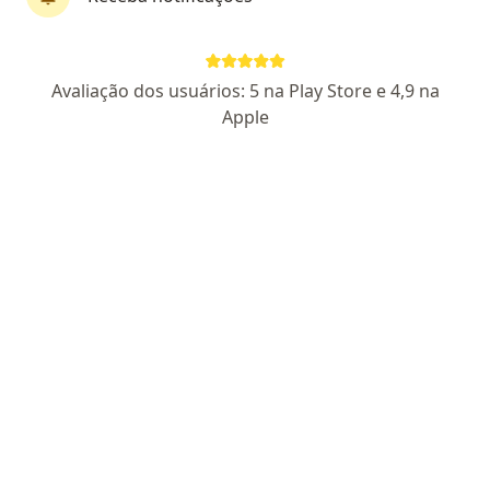
Dr. Vinicius Belinati
Avaliação dos usuários: 5 na Play Store e 4,9 na
·
Mais
Psiquiatra
Apple
109 opiniões
CRM PR 39344
RQE 35558
Empatia, sigilo, ciência e confiança no cuidado.
Experiência internacional: Kings College London
+5000 atendimentos. Psiquiatria além do remédio.
Endereço
Teleconsulta
Rua Carneiro Lobo 570, Curitiba
•
Mapa
Clinica Ser
Atendimento domiciliar
a partir de r$ 1.500
Esse especialista não oferece agendamento online para esse endereço.