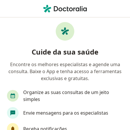
Men
Atendimento Domiciliar • Curitiba, Paraná PR
Filtros
• 1
Convênio
Mapa
Atendimento domiciliar em Curitiba:
Cuide da sua saúde
clínicas e especialistas
Encontre os melhores especialistas e agende uma
consulta. Baixe o App e tenha acesso a ferramentas
Que tipo de consulta você quer agendar?
exclusivas e gratuitas.
Atendimento domiciliar
Organize as suas consultas de um jeito
simples
Envie mensagens para os especialistas
Receba notificações