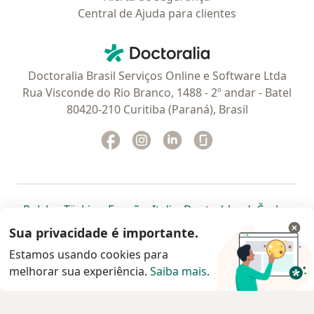
Central de Ajuda para clientes
Contato
Doctoralia - Homepage
Doctoralia Brasil Serviços Online e Software Ltda
Rua Visconde do Rio Branco, 1488 - 2º andar - Batel
80420-210 Curitiba (Paraná), Brasil
Facebook
abre num novo separador
Instagram
abre num novo separador
Linkedin
abre num novo separad
Glassdoor
abre num novo se
abre num novo separador
abre num novo separador
abre num novo separador
abre num novo separado
abre num n
abre
Polska
,
Türkiye
,
España
,
Italia
,
Deutschland
,
Česko
,
abre num novo separador
abre num novo separador
abre num novo separador
abre num novo separa
abre num no
abre n
Portugal
,
México
,
Chile
,
Brasil
,
Argentina
,
Perú
,
Sua privacidade é importante.
abre num novo separad
Colombia
Estamos usando cookies para
melhorar sua experiência.
www.doctoralia.com.br © 2026 - Agende agora sua
Saiba mais
.
consulta