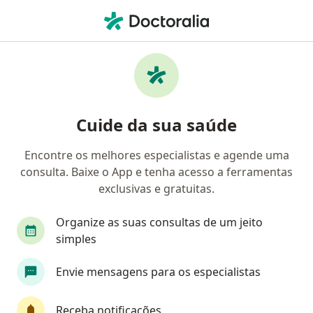
Men
Consulta Alergia E Imunologia • São Paulo, Brasil
Filtros
• 1
Convênio
Mapa
Consulta alergia e imunologia em São
Cuide da sua saúde
Paulo: clínicas e especialistas
Encontre os melhores especialistas e agende uma
consulta. Baixe o App e tenha acesso a ferramentas
Qual especialização você está procurando?
exclusivas e gratuitas.
Alergista
Pediatra
Alergista pediátrico
Organize as suas consultas de um jeito
simples
Envie mensagens para os especialistas
Receba notificações