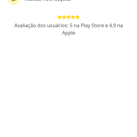
Dra. Letícia Bellinaso Ferreira
Avaliação dos usuários: 5 na Play Store e 4,9 na
·
Mais
Alergista
Apple
97 opiniões
CRM: 134995-SP
- RQE Nº: 40763
Endereço
Teleconsulta
Rua Nestor de Barros 116, São Paulo
•
Mapa
Consultório Zona Leste
Consulta alergia e imunologia
R$ 750
Esse especialista não oferece agendamento online para esse endereço.
Solicite um atendimento