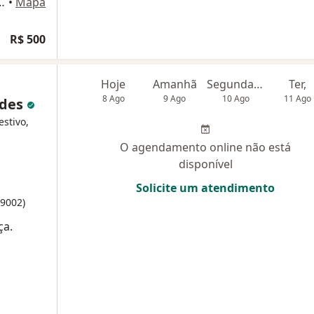
dulo G, Bloco E, Térreo, Sala 002, Brasília
•
Mapa
R$ 500
Hoje
Amanhã
Segunda-feira
Ter,
8 Ago
9 Ago
10 Ago
11 Ago
ndes
estivo,
O agendamento online não está
disponível
Solicite um atendimento
9002)
ça.