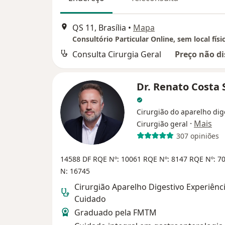
QS 11, Brasília
•
Mapa
Consultório Particular Online, sem local físi
Consulta Cirurgia Geral
Preço não di
Dr. Renato Costa
Cirurgião do aparelho dig
·
Mais
Cirurgião geral
307 opiniões
14588 DF
RQE Nº: 10061
RQE Nº: 8147
RQE Nº: 7
N: 16745
Cirurgião Aparelho Digestivo Experiênci
Cuidado
Graduado pela FMTM