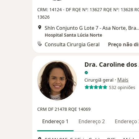
CRM: 14124 - DF
RQE Nº: 13627
RQE Nº: 13628
RQ
13626
Shln Conjunto G Lote 7 - Asa N
Hospital Santa Lúcia Norte
Consulta Cirurgia Geral
Preço não di
Dra. Caroline dos
·
Mais
Cirurgiã geral
532 opiniões
CRM DF 21478
RQE 14069
Endereço 1
Endereço 2
Endereço 