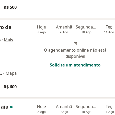
R$ 500
ro da
Hoje
Amanhã
Segunda-feira
Ter,
8 Ago
9 Ago
10 Ago
11 Ago
·
Mais
a
O agendamento online não está
disponível
Solicite um atendimento
7, 1° andar. Centro Clínico Advance, Brasília
•
Mapa
R$ 600
Maia
Hoje
Amanhã
Segunda-feira
Ter,
8 Ago
9 Ago
10 Ago
11 Ago