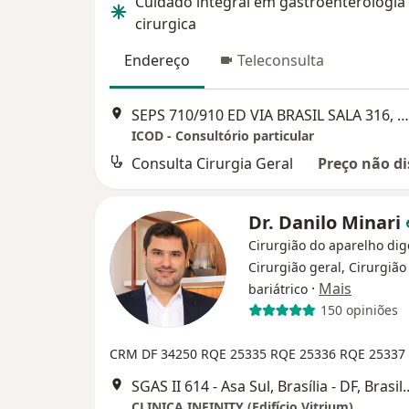
Cuidado integral em gastroenterologia
cirurgica
Endereço
Teleconsulta
SEPS 710/910 ED VIA BRASIL SALA 316, Brasília
ICOD - Consultório particular
Consulta Cirurgia Geral
Preço não di
Dr. Danilo Minari
Cirurgião do aparelho dig
Cirurgião geral, Cirurgião
·
Mais
bariátrico
150 opiniões
CRM DF 34250
RQE 25335
RQE 25336
RQE 25337
SGAS II 614 - Asa Sul, Brasíl
CLINICA INFINITY (Edifício Vitrium)