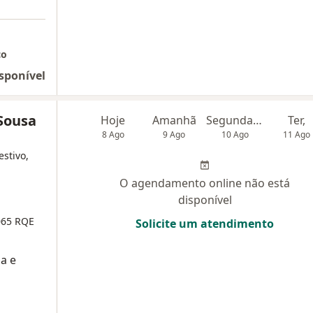
co
sponível
 Sousa
Hoje
Amanhã
Segunda-feira
Ter,
8 Ago
9 Ago
10 Ago
11 Ago
estivo,
O agendamento online não está
disponível
065
RQE
Solicite um atendimento
a e