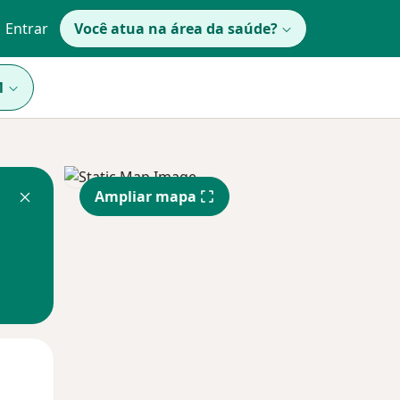
Entrar
Você atua na área da saúde?
1
Ampliar mapa
Qua
Qui,
Sex,
12 Ago
13 Ago
14 Ago