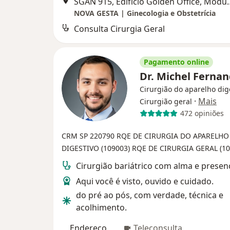
SGAN 915, Edifício Golden Office, Mó
NOVA GESTA | Ginecologia e Obstetrícia
Consulta Cirurgia Geral
Pagamento online
Dr. Michel Ferna
Cirurgião do aparelho dig
·
Mais
Cirurgião geral
472 opiniões
CRM SP 220790
RQE DE CIRURGIA DO APARELHO
DIGESTIVO (109003)
RQE DE CIRURGIA GERAL (10
Cirurgião bariátrico com alma e presen
Aqui você é visto, ouvido e cuidado.
do pré ao pós, com verdade, técnica e
acolhimento.
Endereço
Teleconsulta