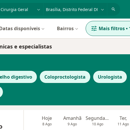
dade, doença ou nome
cidade ou região
Datas disponíveis
Bairros
Mais filtros
•
nicas e especialistas
elho digestivo
Coloproctologista
Urologista
Hoje
Amanhã
Segunda-feira
Ter,
8 Ago
9 Ago
10 Ago
11 Ago
o