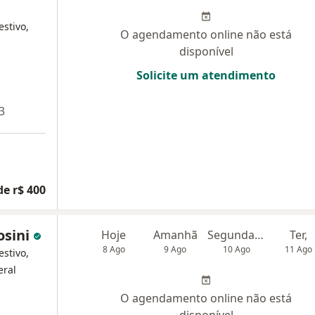
estivo,
O agendamento online não está
disponível
Solicite um atendimento
3
de r$ 400
osini
Hoje
Amanhã
Segunda-feira
Ter,
8 Ago
9 Ago
10 Ago
11 Ago
estivo,
eral
O agendamento online não está