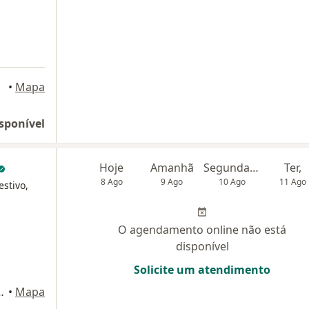
•
Mapa
sponível
Hoje
Amanhã
Segunda-feira
Ter,
8 Ago
9 Ago
10 Ago
11 Ago
estivo,
O agendamento online não está
disponível
Solicite um atendimento
ia - DF, Brasil, Brasília
•
Mapa