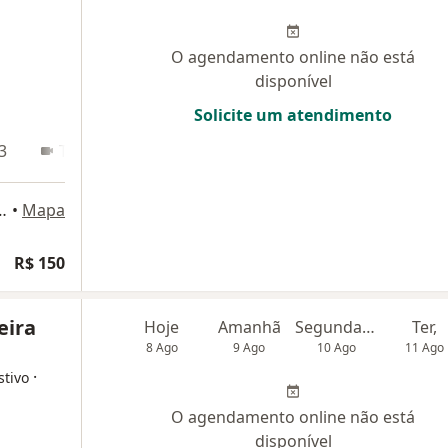
O agendamento online não está
disponível
Solicite um atendimento
3
Teleconsulta
 Andar - Aguas Claras Norte, Brasília
•
Mapa
R$ 150
eira
Hoje
Amanhã
Segunda-feira
Ter,
8 Ago
9 Ago
10 Ago
11 Ago
·
stivo
O agendamento online não está
disponível