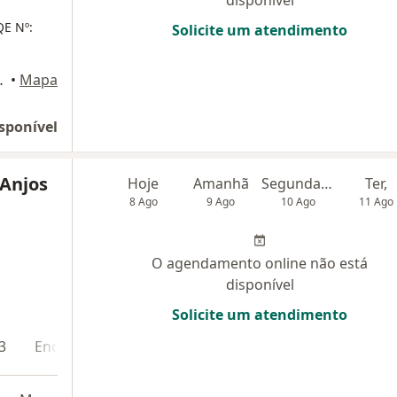
disponível
E Nº:
Solicite um atendimento
orte, Brasília
•
Mapa
sponível
 Anjos
Hoje
Amanhã
Segunda-feira
Ter,
8 Ago
9 Ago
10 Ago
11 Ago
O agendamento online não está
disponível
Solicite um atendimento
3
Endereço 4