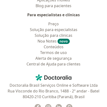
Aplicações móveis
Blog para pacientes
Para especialistas e clínicas
Preço
Solução para especialistas
Solução para clinicas
Noa Notes
novo
Conteúdos
Termos de uso
Alerta de segurança
Central de Ajuda para clientes
Contato
Doctoralia - Homepage
Doctoralia Brasil Serviços Online e Software Ltda
Rua Visconde do Rio Branco, 1488 - 2º andar - Batel
80420-210 Curitiba (Paraná), Brasil
Facebook
abre num novo separador
Instagram
abre num novo separador
Linkedin
abre num novo separad
Glassdoor
abre num novo se